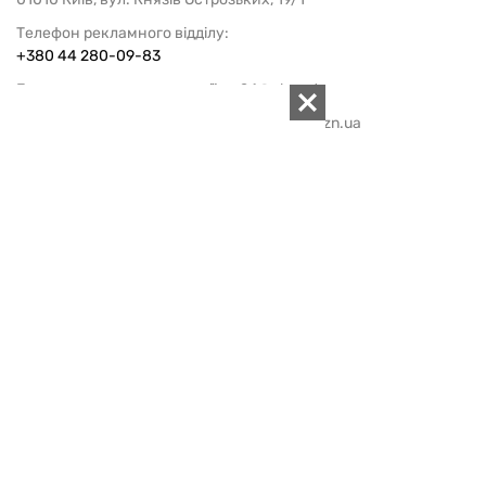
Телефон рекламного відділу:
+380 44 280-09-83
Електронна пошта редакції:
zn94@ukr.net
Електронна пошта служби новин:
editor@zn.ua
СОЦ МЕРЕЖІ
ПІДТРИМАТИ ZN.UA
Підтримати незалежну
журналістику!
ДЗЕРКАЛО ТИЖНЯ
не підводимо з 1994 року
АРХІВ