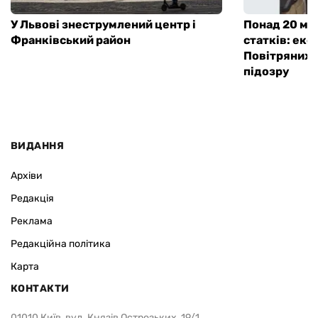
У Львові знеструмлений центр і
Понад 20 мл
Франківський район
статків: екс
Повітряних 
підозру
ВИДАННЯ
Архіви
Редакція
Реклама
Редакційна політика
Карта
КОНТАКТИ
01010 Київ, вул. Князів Острозьких, 19/1