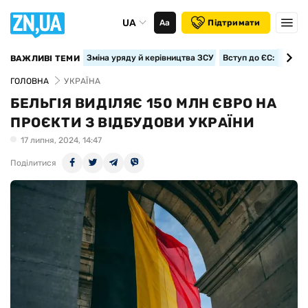
UA
Аа
Підтримати
Зміна уряду й керівництва ЗСУ
Вступ до ЄС: класте
ВАЖЛИВІ ТЕМИ
ГОЛОВНА
УКРАЇНА
БЕЛЬГІЯ ВИДІЛЯЄ 150 МЛН ЄВРО НА
ПРОЄКТИ З ВІДБУДОВИ УКРАЇНИ
17 липня, 2024, 14:47
Поділитися