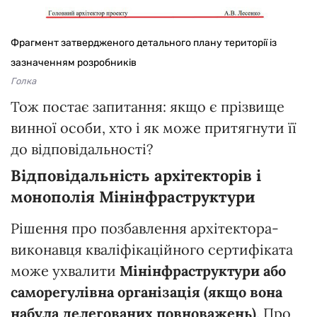
Фрагмент затвердженого детального плану території із
зазначенням розробників
Голка
Тож постає запитання: якщо є прізвище
винної особи, хто і як може притягнути її
до відповідальності?
Відповідальність архітекторів і
монополія Мінінфраструктури
Рішення про позбавлення архітектора-
виконавця кваліфікаційного сертифіката
може ухвалити
Мінінфраструктури або
саморегулівна організація (якщо вона
набула делегованих повноважень)
. Про