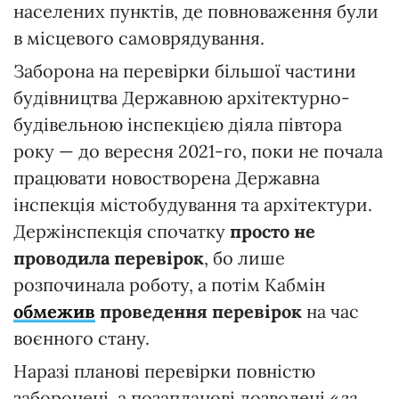
населених пунктів, де повноваження були
в місцевого самоврядування.
Заборона на перевірки більшої частини
будівництва Державною архітектурно-
будівельною інспекцією діяла півтора
року — до вересня 2021-го, поки не почала
працювати новостворена Державна
інспекція містобудування та архітектури.
Держінспекція спочатку
просто не
проводила перевірок
, бо лише
розпочинала роботу, а потім Кабмін
обмежив
проведення перевірок
на час
воєнного стану.
Наразі планові перевірки повністю
заборонені, а позапланові дозволені «
за