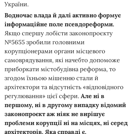
України.
Водночас влада й далі активно формує
інформаційне поле псевдореформи.
Якщо спершу лобісти законопроєкту
№5655 зробили головними
корупціонерами органи місцевого
самоврядування, які начебто допоможе
приборкати містобудівна реформа, то
згодом їхньою мішенню стали й
архітектори та відсутність «відповідного
регулювання» цієї сфери.
Але ні в
першому, ні в другому випадку відомий
законопроєкт аж ніяк не вирішує
проблеми корупції ні на місцях, ні серед
архітекторів.
Яка справді є.