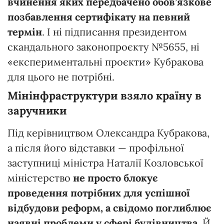
вчинення яких передбачено обов’язкове
позбавлення сертифікату на певний
термін
. І ні підписання президентом
скандального законопроєкту №5655, ні
«експериментальні проєкти» Кубракова
для цього не потрібні.
Мінінфраструктури взяло країну в
заручники
Під керівництвом Олександра Кубракова,
а після його відставки — профільної
заступниці міністра Наталії Козловської
міністерство
не просто блокує
проведення потрібних для успішної
відбудови реформ, а свідомо поглиблює
наявні проблеми у сфері будівництва
. Й