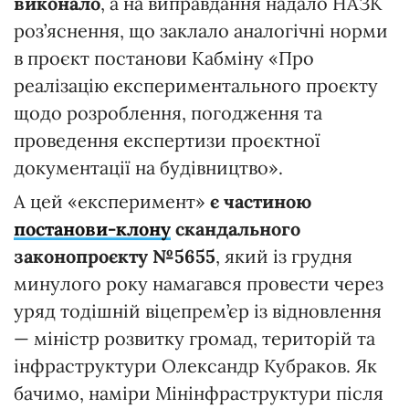
виконало
, а на виправдання надало НАЗК
роз’яснення, що заклало аналогічні норми
в проєкт постанови Кабміну «Про
реалізацію експериментального проєкту
щодо розроблення, погодження та
проведення експертизи проєктної
документації на будівництво».
А цей «експеримент»
є частиною
постанови-клону
скандального
законопроєкту №5655
, який із грудня
минулого року намагався провести через
уряд тодішній віцепрем’єр із відновлення
— міністр розвитку громад, територій та
інфраструктури Олександр Кубраков. Як
бачимо, наміри Мінінфраструктури після