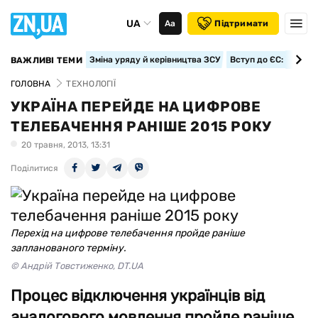
UA
Аа
Підтримати
Зміна уряду й керівництва ЗСУ
Вступ до ЄС: класте
ВАЖЛИВІ ТЕМИ
ГОЛОВНА
ТЕХНОЛОГІЇ
УКРАЇНА ПЕРЕЙДЕ НА ЦИФРОВЕ
ТЕЛЕБАЧЕННЯ РАНІШЕ 2015 РОКУ
20 травня, 2013, 13:31
Поділитися
Перехід на цифрове телебачення пройде раніше
запланованого терміну.
© Андрій Товстиженко, DT.UA
Процес відключення українців від
аналогового мовлення пройде раніше