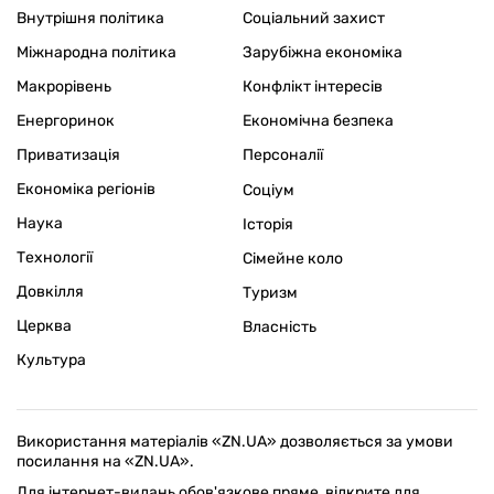
Внутрішня політика
Соціальний захист
Міжнародна політика
Зарубіжна економіка
Макрорівень
Конфлікт інтересів
Енергоринок
Економічна безпека
Приватизація
Персоналії
Економіка регіонів
Соціум
Наука
Історія
Технології
Сімейне коло
Довкілля
Туризм
Церква
Власність
Культура
Використання матеріалів «ZN.UA» дозволяється за умови
посилання на «ZN.UA».
Для інтернет-видань обов'язкове пряме, відкрите для