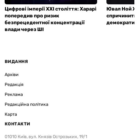
Цифрові імперії XXI століття: Харарі
Ювал Ной Ха
попередив про ризик
спричинити 
безпрецедентної концентрації
демократичн
влади через ШІ
ВИДАННЯ
Архіви
Редакція
Реклама
Редакційна політика
Карта
КОНТАКТИ
01010 Київ, вул. Князів Острозьких, 19/1