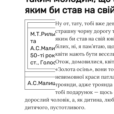
яким би став на свій
Ну от, тату, тобі вже дев
страшну чорну дорогу т
М.Т.Рильский
яким би став на свій юв
та
білих, ні, я пам’ятаю, 
А.С.Малишко,
квіти мають бути весели
50-ті роки ХХ
Отож, домовилися, кві
ст., Голосієве
«Золота осінь», вони т
невимовної краси патла
А.С.Малишко
троянди, адже троянда —
тобі подарунок — щось 
дорослий чоловік, а, як дитина, люб
дитячого, пустотливого.