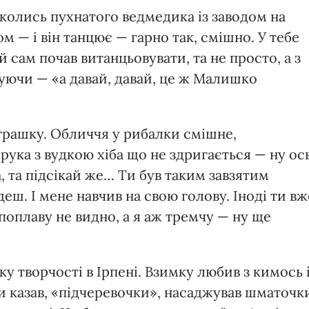
і колись пухнатого ведмедика із заводом на
 — і він танцює — гарно так, смішно. У тебе
й сам почав витанцьовувати, та не просто, а з
куючи — «а давай, давай, це ж Малишко
іграшку. Обличчя у рибалки смішне,
рука з вудкою хіба що не здригається — ну ось
а, та підсікай же… Ти був таким завзятим
деш. І мене навчив на свою голову. Іноді ти вж
поплаву не видно, а я аж тремчу — ну ще
у творчості в Ірпені. Взимку любив з кимось 
 ти казав, «підчеревочки», насаджував шматочк