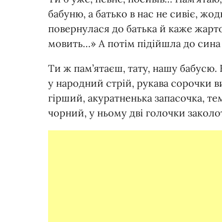
бабуню, а батько в нас не сивіє, жо
повернулася до батька й каже жарто
мовить…» А потім підійшла до сина 
Ти ж пам’ятаєш, тату, нашу бабусю.
у народний стрій, рукава сорочки в
гірший, акуратненька запасочка, те
чорний, у ньому дві голочки заколо