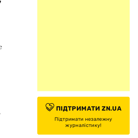
е
ПІДТРИМАТИ ZN.UA
,
Підтримати незалежну
журналістику!