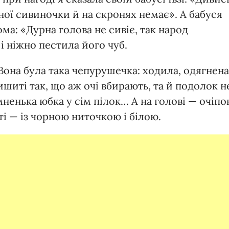
дної сивиночки й на скронях немає». А бабуся
ма: «Дурна голова не сивіє, так народ
і ніжно пестила його чуб.
 Вона була така чепурушечка: ходила, одягнена
ишиті так, що аж очі вбирають, та й подолок н
мненька юбка у сім пілок… А на голові — очіпо
ті — із чорною ниточкою і білою.