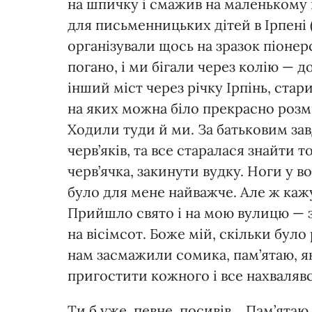
на шпичку і смажив на маленькому в
для письменницьких дітей в Ірпені (
організували щось на зразок піонерс
погано, і ми бігали через колію — до
інший міст через річку Ірпінь, стар
на яких можна біло прекрасно розм
Ходили туди й ми. За батьковим за
черв’яків, та все старалася знайти
черв’ячка, закинути вудку. Ноги у во
було для мене найважче. Але ж каж
Прийшло свято і на мою вулицю — з
на вісімсот. Боже мій, скільки було 
нам засмажили сомика, пам’ятаю, я
пригостити кожного і все нахваляв
Ти б уже, певне, посивів… Пам’ятаю, 