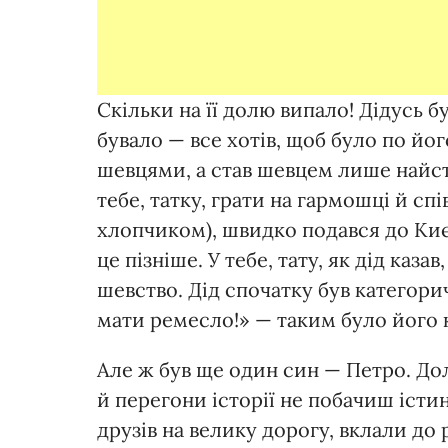
Скільки на її долю випало! Дідусь б
бувало — все хотів, щоб було по його
шевцями, а став шевцем лише найст
тебе, татку, грати на гармошці й сп
хлопчиком), швидко подався до Києв
це пізніше. У тебе, тату, як дід каза
шевство. Дід спочатку був категори
мати ремесло!» — таким було його 
Але ж був ще один син — Петро. Дол
й перегони історії не побачиш істин
друзів на велику дорогу, вклали до 