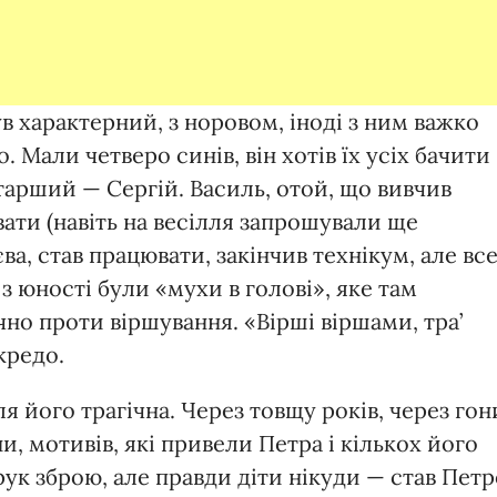
ув характерний, з норовом, іноді з ним важко
. Мали четверо синів, він хотів їх усіх бачити
арший — Сергій. Василь, отой, що вивчив
івати (навіть на весілля запрошували ще
а, став працювати, закінчив технікум, але вс
в, з юності були «мухи в голові», яке там
чно проти віршування. «Вірші віршами, тра’
кредо.
я його трагічна. Через товщу років, через гон
и, мотивів, які привели Петра і кількох його
рук зброю, але правди діти нікуди — став Пет