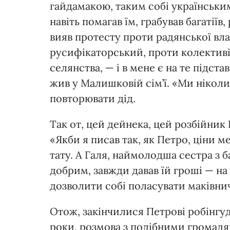
гайдамакою, таким собі українськи
навіть помагав їм, грабував багатії
вияв протесту проти радянської вла
русифікаторський, проти колективіз
селянства, — і в мене є на те підс
жив у Малишковій сім’ї. «Ми ніколи
повторювати дід.
Так от, цей дейнека, цей розбійник П
«Якби я писав так, як Петро, ціни ме
тату. А Галя, наймолодша сестра з б
добрим, завжди давав їй гроші — на
дозволити собі поласувати маківни
Отож, закінчилися Петрові робінгуд
роки, розмова з подібними громадя