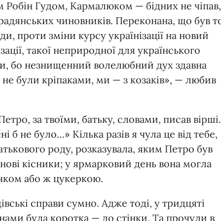
м Робін Гудом, Кармалюком — бідних не чіпав,
в, радянських чиновників. Переконана, що був т
ди, проти зміни курсу українізації на новий
ації, такої неприродної для українського
тави, бо незнищенний волелюбний дух здавна
 не були кріпаками, ми — з козаків», — любив
етро, за твоїми, батьку, словами, писав вірші.
ні б не було…» Кілька разів я чула це від тебе,
атькового роду, розказувала, яким Петро був
 нові кісники; у ярмарковий день вона могла
чком або ж цукеркою.
івські справи сумно. Адже тоді, у тридцяті
нами була коротка — до стінки. Та прочули в