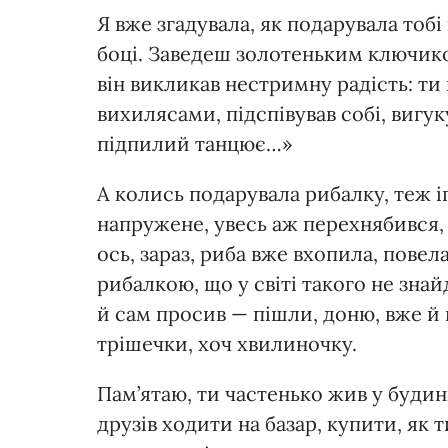
Я вже згадувала, як подарувала тоб
боці. Заведеш золотеньким ключиком
він викликав нестримну радість: ти 
вихилясами, підспівував собі, вигу
підпилий танцює…»
А колись подарувала рибалку, теж 
напружене, увесь аж перехнябився, 
ось, зараз, риба вже вхопила, повел
рибалкою, що у світі такого не знай
й сам просив — пішли, доню, вже й 
трішечки, хоч хвилиночку.
Пам’ятаю, ти частенько жив у будинк
друзів ходити на базар, купити, як