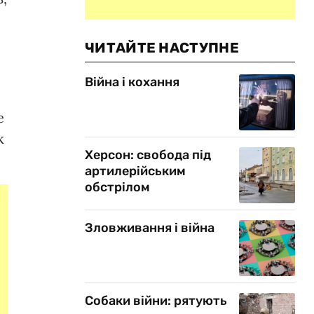
ЧИТАЙТЕ НАСТУПНЕ
Війна і кохання
е
к
Херсон: свобода під
артилерійським
обстрілом
Зловживання і війна
Собаки війни: рятують