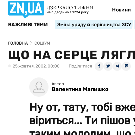
ДЗЕРКАЛО ТИЖНЯ
Новини
не підводимо з 1994 року
ВАЖЛИВІ ТЕМИ
Зміна уряду й керівництва ЗСУ
ГОЛОВНА
СОЦІУМ
ЩО НА СЕРЦЕ ЛЯГЛ
25 жовтня, 2002, 00:00
Поділитися
Автор
Валентина Малишко
Ну от, тату, тобі вж
віриться... Ти пішо
таким молодим, що 