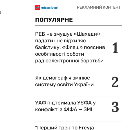
о
ПОПУЛЯРНЕ
РЕБ не змушує «Шахеди»
падати і не відхиляє
1
балістику: «Флеш» пояснив
особливості роботи
радіоелектронної боротьби
2
Як демографія змінює
систему освіти України
3
УАФ підтримала УЄФА у
конфлікті з ФІФА — ЗМІ
"Перший трек по Freyja