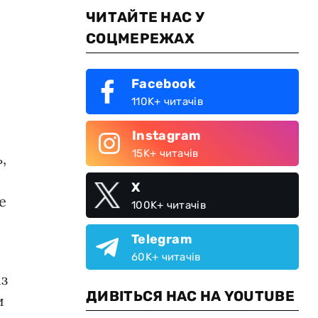
ЧИТАЙТЕ НАС У
СОЦМЕРЕЖАХ
Facebook
110K+ читачів
Instagram
15K+ читачів
,
X
е
100K+ читачів
Telegram
60K+ читачів
із
ДИВІТЬСЯ НАС НА YOUTUBE
и