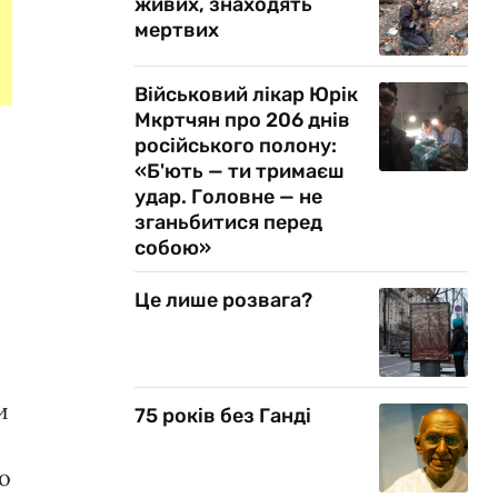
живих, знаходять
мертвих
Військовий лікар Юрік
Мкртчян про 206 днів
російського полону:
«Б'ють — ти тримаєш
удар. Головне — не
зганьбитися перед
собою»
е
Це лише розвага?
и
75 років без Ганді
ро