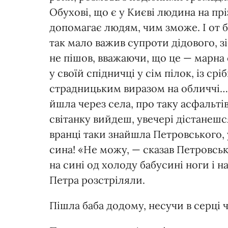
Обухові, що є у Києві людина на п
допомагає людям, чим зможе. І от б
так мало важив супроти дідового, зі
не пішов, вважаючи, що це — марна с
у своїй спідничці у сім пілок, із ср
страдницьким виразом на обличчі… 
йшла через села, про таку асфальтівк
світанку вийдеш, увечері дістанешся
вранці таки знайшла Петровського, 
сина! «Не можу, — сказав Петровськ
на сині од холоду бабусині ноги і н
Петра розстріляли.
Пішла баба додому, несучи в серці чо