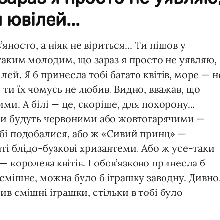
 ювілей...
’яносто, а ніяк не віриться... Ти пішов у
аким молодим, що зараз я просто не уявляю,
ілей. Я б принесла тобі багато квітів, море — н
що ти їх чомусь не любив. Видно, вважав, що
ми. А білі — це, скоріше, для похорону...
ти будуть червоними або жовтогарячими —
обі подобалися, або ж «Сивий принц» —
ті блідо-бузкові хризантеми. Або ж усе-таки
 королева квітів. І обов’язково принесла б
смішне, можна було б іграшку заводну. Дивно
ив смішні іграшки, стільки в тобі було