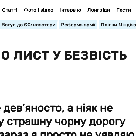
Статті
Фото і відео
Інтерв'ю
Лонгріди
Тести
Вступ до ЄС: кластери
Реформа армії
Плівки Міндіч
О ЛИСТ У БЕЗВІСТЬ
е дев’яносто, а ніяк не
в у страшну чорну дорогу
зараз я просто не уявляю