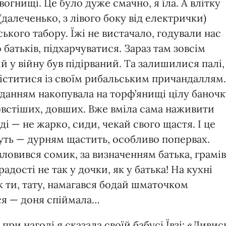
огнищі. Це було дуже смачно, я їла. А влітку
далеченько, з лівого боку від електрички)
ького табору. Їжі не вистачало, годували нас
 батьків, підхарчуватися. Зараз там зовсім
ий у війну був підірваний. Та залишилися палі,
іститися із своїм рибальським причандаллям.
вданням накопувала на торф’янищі цілу баночк
 товстіших, довших. Вже вміла сама наживити
ді — не жарко, сиди, чекай свого щастя. І це
уть — дурням щастить, особливо попервах.
ловився сомик, за визначенням батька, грамів
радості не так у дочки, як у батька! На кухні
к ти, тату, намагався бодай шматочком
ся — доня спіймала…
при нагоді я сказала своїй бабусі Ївзі: «Дивис