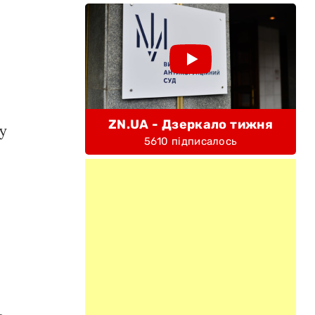
ZN.UA - Дзеркало тижня
у
5610 підписалось
ь,