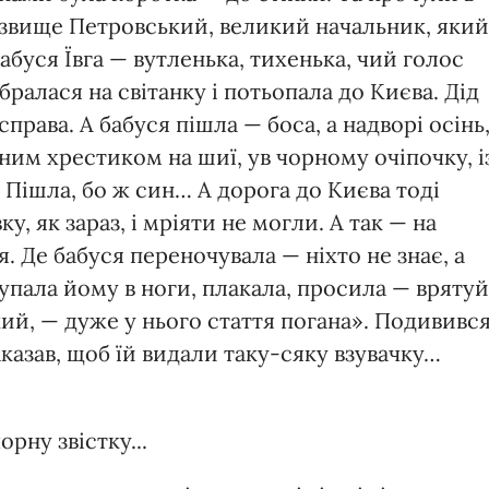
різвище Петровський, великий начальник, який
абуся Ївга — вутленька, тихенька, чий голос
бралася на світанку і потьопала до Києва. Дід
права. А бабуся пішла — боса, а надворі осінь
ібним хрестиком на шиї, ув чорному очіпочку, і
Пішла, бо ж син… А дорога до Києва тоді
у, як зараз, і мріяти не могли. А так — на
. Де бабуся переночувала — ніхто не знає, а
упала йому в ноги, плакала, просила — врятуй
ий, — дуже у нього стаття погана». Подививс
аказав, щоб їй видали таку-сяку взувачку…
рну звістку...