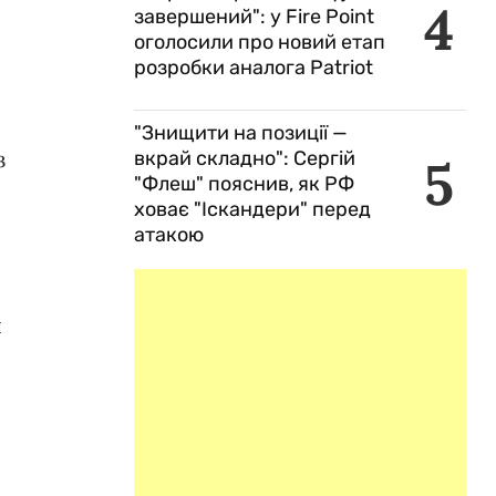
4
завершений": у Fire Point
оголосили про новий етап
розробки аналога Patriot
,
"Знищити на позиції —
з
вкрай складно": Сергій
5
"Флеш" пояснив, як РФ
ховає "Іскандери" перед
атакою
я