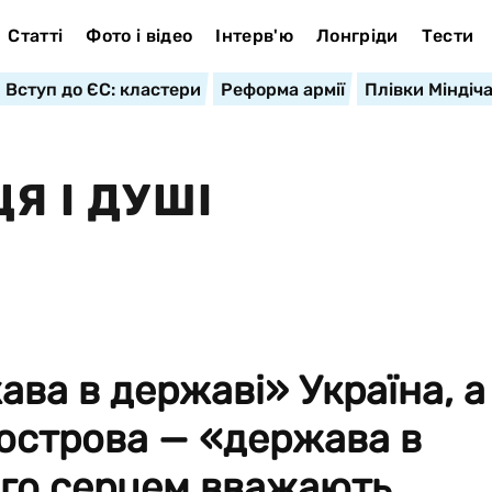
Статті
Фото і відео
Інтерв'ю
Лонгріди
Тести
Вступ до ЄС: кластери
Реформа армії
Плівки Міндіч
Я І ДУШІ
ва в державі» Україна, а
вострова — «держава в
ого серцем вважають