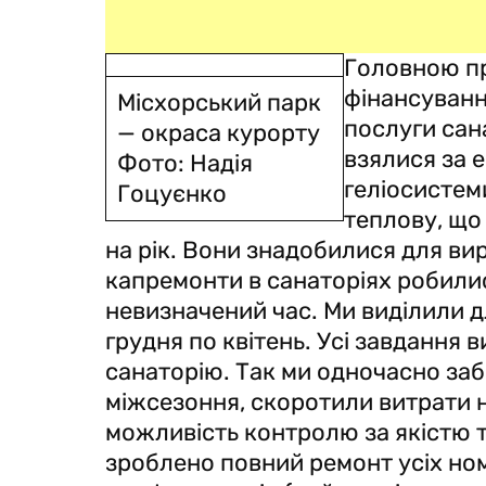
Головною п
фінансуванн
Місхорський парк
послуги сан
— окраса курорту
взялися за е
Фото: Надія
геліосистем
Гоцуєнко
теплову, що
на рік. Вони знадобилися для ви
капремонти в санаторіях робилис
невизначений час. Ми виділили д
грудня по квітень. Усі завдання
санаторію. Так ми одночасно заб
міжсезоння, скоротили витрати н
можливість контролю за якістю т
зроблено повний ремонт усіх ном