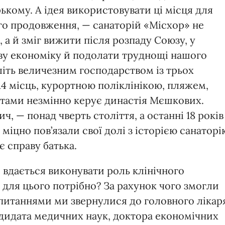
рькому. А ідея використовувати ці місця для
го продовження, — санаторій «Місхор» не
 а й зміг вижити після розпаду Союзу, у
ову економіку й подолати труднощі нашого
літь величезним господарством із трьох
114 місць, курортною поліклінікою, пляжем,
ктами незмінно керує династія Мєшкових.
, — понад чверть століття, а останні 18 років
іцно пов’язали свої долі з історією санаторі
 справу батька.
 вдається виконувати роль клінічного
 для цього потрібно? За рахунок чого змогли
апитаннями ми звернулися до головного лікар
ндидата медичних наук, доктора економічних