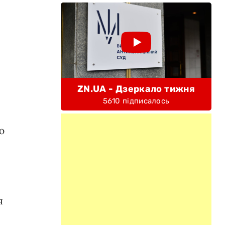
ZN.UA - Дзеркало тижня
5610 підписалось
ю
я