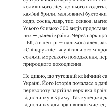
колишнього лісу, до нього входять 
кам’яні брили, мальовничі бухточки
кедр, сосна, лавр, тис, секвоя, магн
Усього близько 300 видів представни
них — далекі країни. Через парк пр
ПБК, а в центрі — пальмова алея, 
«Співдружність» унікального мікро
солями морського походження, пере
природного походження.
Не дивно, що тутешній клінічний с
Україні. Його історія почалася з да
перевороту партійна верхівка Країн
відпочинку в Криму. Так купецька д
відпочинку для працівників мистецт