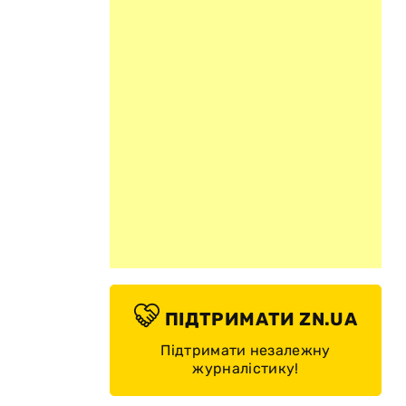
і
ПІДТРИМАТИ ZN.UA
Підтримати незалежну
журналістику!