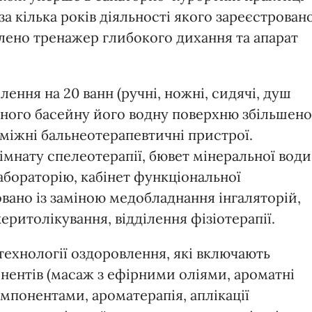
за кілька років діяльності якого зареєстрован
блено тренажер глибокого дихання та апарат
ення на 20 ванн (ручні, ножні, сидячі, душ
ьного басейну його водну поверхню збільшено
оміжні бальнеотерапевтичні пристрої.
мнату спелеотерапії, бювет мінеральної води
абораторію, кабінет функціональної
вано із заміною медобладнання інгаляторій,
керитолікування, відділення фізіотерапії.
технології оздоровлення, які включають
ентів (масаж з ефірними оліями, ароматні
понентами, ароматерапія, аплікації