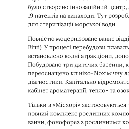
було створено інноваційний центр, 
19 патентів на винаходи. Тут розро
для стерилізації морської води.
Повністю модернізоване ванне відділ
Віші). У процесі перебудови плавал
встановлено водні атракціони, доп
Побудовано три дитячих басейни, кі
переоснащено клініко-біохімічну л
діагностики. Капітально відремонто
кабінет ароматерапії, тепло- та озо
Тільки в «Місхорі» застосовуються 
повний комплекс рослинних компон
ванни, фонофорез з рослинними ком