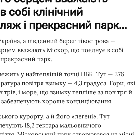
в собі клінічний
ляж і прекрасний парк...
країна, а південний берег півострова —
ерцем вважають Місхор, що поєднує в собі
і прекрасний парк.
ежить у найтеплішій точці ПБК. Тут — 276
ратура повітря взимку — 4,3 градуса. Гори, як
ітрів, і море, що взимку тепліше за повітря й
є, забезпечують хороше кондиціювання.
ького курорту, а й його «легені». Тут
печують 18,2 гектара мальовничого
оліття. Місхорський парк створювався на місці