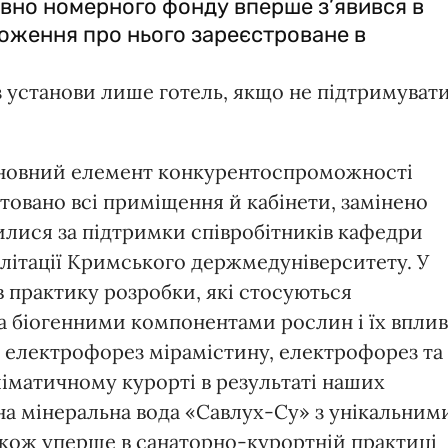
овно номерного фонду вперше з’явився в
ложення про нього зареєстроване в
 установи лише готель, якщо не підтримуват
сновний елемент конкурентоспроможності
товано всі приміщення й кабінети, замінено
лися за підтримки співробітників кафедри
білітації Кримського держмедуніверситету. У
в практику розробки, які стосуються
а біогенними компонентами рослин і їх впли
 електрофорез мірамістину, електрофорез та
кліматичному курорті в результаті наших
на мінеральна вода «Савлух-Су» з унікальним
кож уперше в санаторно-курортній практиці