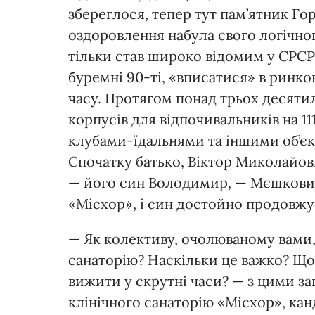
збереглося, тепер тут пам’ятник Го
оздоровлення набула свого логічно
тільки став широко відомим у СРСР,
буремні 90-ті, «вписатися» в ринк
часу. Протягом понад трьох десяти
корпусів для відпочивальників на 1
клубами-їдальнями та іншими об’є
Спочатку батько, Віктор Миколайович
— його син Володимир, — Мєшкови м
«Місхор», і син достойно продовжує
— Як колективу, очолюваному вами,
санаторію? Наскільки це важко? Що
вижити у скрутні часи? — з цими з
клінічного санаторію «Місхор», ка