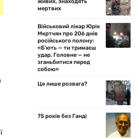
живих, знаходять
мертвих
Військовий лікар Юрік
Мкртчян про 206 днів
російського полону:
«Б'ють — ти тримаєш
удар. Головне — не
зганьбитися перед
собою»
а
Це лише розвага?
75 років без Ганді
ї