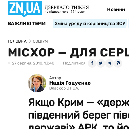
ДЗЕРКАЛО ТИЖНЯ
Новини
не підводимо з 1994 року
ВАЖЛИВІ ТЕМИ
Зміна уряду й керівництва ЗСУ
ГОЛОВНА
СОЦІУМ
МІСХОР — ДЛЯ СЕРЦ
27 серпня, 2010, 13:40
Поділитися
Автор
Надія Гоцуєнко
Власкор DT.UA.
Якщо Крим — «держа
південний берег пі
державі» АРК, то й