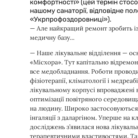
комфортності» (цей термін стос
нашому санаторії, відповідне по
«Укрпрофоздоровниці»).
— Але найкращий ремонт зробить із
медичну базу...
— Наше лікувальне відділення — о
«Місхора». Тут капітально відремон
все медобладнання. Роботи проводи
фізіотерапії, кліматології і медреа
лікувальному корпусі впроваджені 
оптимізації повітряного середовищ
на людину. Широко застосовуються
інгаляції з даларгіном. Уперше на 
досліджень з’явилася нова лікуваль
терапевтичними властивостями. Та