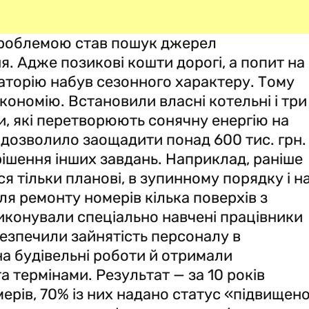
роблемою став пошук джерел
я. Адже позикові кошти дорогі, а попит на
аторію набув сезонного характеру. Тому
кономію. Встановили власні котельні і три
и, які перетворюють сонячну енергію на
 дозволило заощадити понад 600 тис. грн.
рішення інших завдань. Наприклад, раніше
я тільки планові, в зупинному порядку і н
ля ремонту номерів кілька поверхів з
 виконували спеціально навчені працівники
езпечили зайнятість персоналу в
а будівельні роботи й отримали
а термінами. Результат — за 10 років
ерів, 70% із них надано статус «підвищено