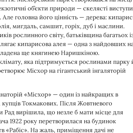
екзотичні об’єкти природи — скелясті виступи
. Але головна його цінність — дерева: кипарис
олія, мигдаль, самшит, горіх, дуб і маслини.
ків рослинного світу, батьківщина багатьох і
олягає кипарисова алея — одна з найдовших н
закладена ще княгинею Наришкіною.
клімату, яка підтримується рослинами парку 
творює Місхор на гігантський інгаляторій
анаторій «Місхор» — один із найкращих в
чі купців Токмакових. Після Жовтневого
и Рад вирішила, що незле б мати місце для
ача 1922 року перетворилася на будинок
в «Рабіс». На жаль, приміщення дачі не