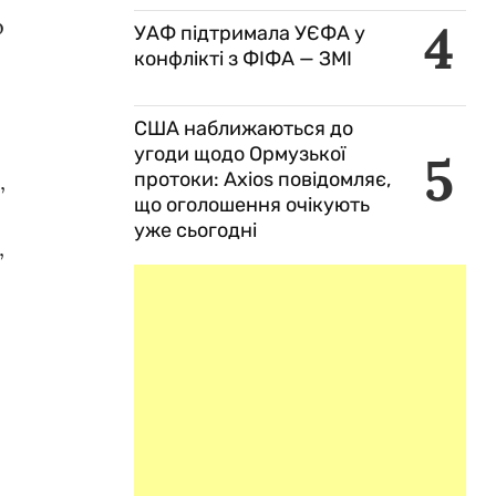
о
4
УАФ підтримала УЄФА у
конфлікті з ФІФА — ЗМІ
США наближаються до
угоди щодо Ормузької
5
,
протоки: Axios повідомляє,
що оголошення очікують
уже сьогодні
,