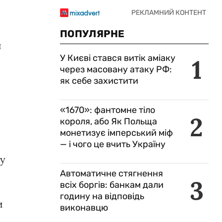
ПОПУЛЯРНЕ
и
У Києві стався витік аміаку
1
через масовану атаку РФ:
як себе захистити
«1670»: фантомне тіло
2
короля, або Як Польща
монетизує імперський міф
— і чого це вчить Україну
ву
Автоматичне стягнення
3
всіх боргів: банкам дали
годину на відповідь
и
виконавцю