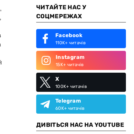
ЧИТАЙТЕ НАС У
,
СОЦМЕРЕЖАХ
,
з
Facebook
110K+ читачів
а
Instagram
й
15K+ читачів
X
100K+ читачів
Telegram
60K+ читачів
ДИВІТЬСЯ НАС НА YOUTUBE