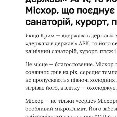
Місхор, що поєднує 
санаторій, курорт, п
Якщо Крим — «держава в державі» У
«держава в державі» АРК, то його с
клінічний санаторій, курорт, пляж 
Це місце — благословенне. Місхор л
сонячних днів на рік, середня темпе
не пропускають з півночі холодних в
зігріває його, а влітку — охолоджу
Місхор — не тільки «серце» Місхорс
особливий мікроклімат. Його забез
субтропічного парку кінця XVIII ст