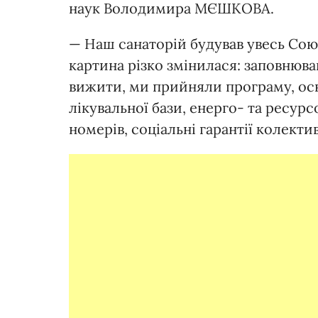
наук Володимира МЄШКОВА.
— Наш санаторій будував увесь Союз
картина різко змінилася: заповнюв
вижити, ми прийняли програму, осн
лікувальної бази, енерго- та ресур
номерів, соціальні гарантії колектив