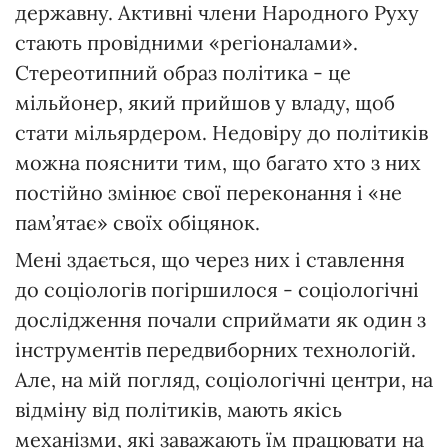
державну. Активні члени Народного Руху
стають провідними «регіоналами».
Стереотипний образ політика - це
мільйонер, який прийшов у владу, щоб
стати мільярдером. Недовіру до політиків
можна пояснити тим, що багато хто з них
постійно змінює свої переконання і «не
пам’ятає» своїх обіцянок.
Мені здається, що через них і ставлення
до соціологів погіршилося - соціологічні
дослідження почали сприймати як один з
інструментів передвиборних технологій.
Але, на мій погляд, соціологічні центри, на
відміну від політиків, мають якісь
механізми, які заважають їм працювати на