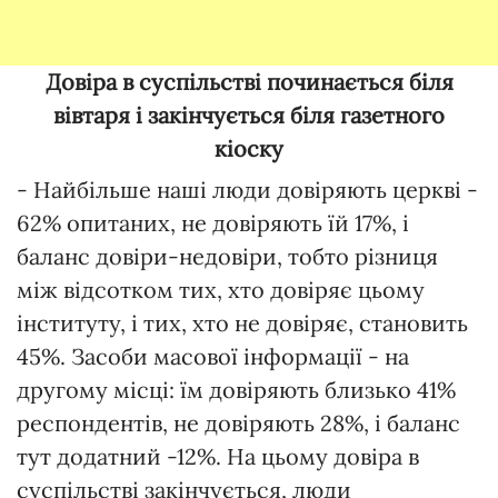
Довіра в суспільстві починається біля
вівтаря і закінчується біля газетного
кіоску
- Найбільше наші люди довіряють церкві -
62% опитаних, не довіряють їй 17%, і
баланс довіри-недовіри, тобто різниця
між відсотком тих, хто довіряє цьому
інституту, і тих, хто не довіряє, становить
45%. Засоби масової інформації - на
другому місці: їм довіряють близько 41%
респондентів, не довіряють 28%, і баланс
тут додатний -12%. На цьому довіра в
суспільстві закінчується, люди