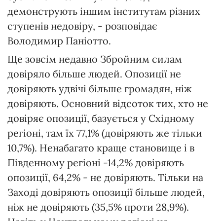
демонструють іншим інститутам різних
ступенів недовіру, - розповідає
Володимир Паніотто.
Ще зовсім недавно Збройним силам
довіряло більше людей. Опозиції не
довіряють удвічі більше громадян, ніж
довіряють. Основний відсоток тих, хто не
довіряє опозиції, базується у Східному
регіоні, там їх 77,1% (довіряють же тільки
10,7%). Ненабагато краще становище і в
Південному регіоні -14,2% довіряють
опозиції, 64,2% - не довіряють. Тільки на
Заході довіряють опозиції більше людей,
ніж не довіряють (35,5% проти 28,9%).