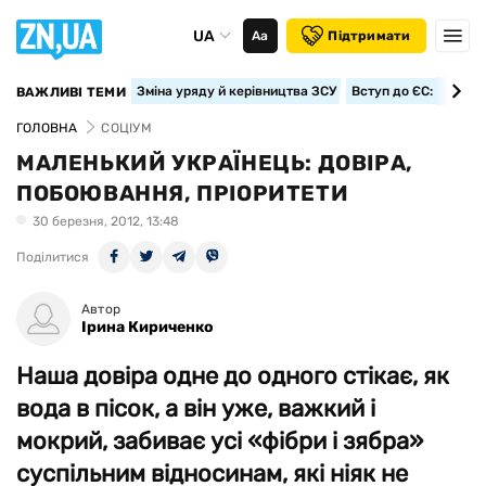
UA
Аа
Підтримати
Зміна уряду й керівництва ЗСУ
Вступ до ЄС: класте
ВАЖЛИВІ ТЕМИ
ГОЛОВНА
СОЦІУМ
МАЛЕНЬКИЙ УКРАЇНЕЦЬ: ДОВІРА,
ПОБОЮВАННЯ, ПРІОРИТЕТИ
30 березня, 2012, 13:48
Поділитися
Автор
Ірина Кириченко
Наша довіра одне до одного стікає, як
вода в пісок, а він уже, важкий і
мокрий, забиває усі «фібри і зябра»
суспільним відносинам, які ніяк не