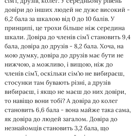
сім’ї, друзів, колег. У середньому рівень
довіри до інших людей не дуже високий -
6,2 бала за шкалою від 0 до 10 балів. У
принципі, це трохи більше ніж середина
шкали. Довіра до членів сім’ї становить 9,4
бала, довіра до друзів - 8,2 бала. Хоча, на
мою думку, довіра до друзів має бути не
нижчою, а можливо, і вищою, ніж до
членів сім’ї, оскільки сім’ю не вибираєш,
стосунки там бувають різні, а друзів
вибираєш, і якщо не маєш до них довіри,
то навіщо вони тобі? А довіра до колег
становить 6,6 бала - вона майже така сама,
як довіра до людей загалом. Довіра до
незнайомців становить 3,2 бала, що