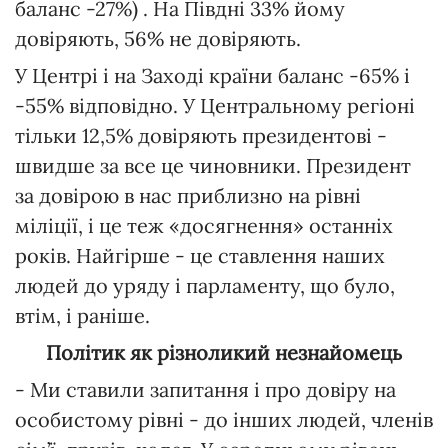
баланс -27%) . На Півдні 33% йому
довіряють, 56% не довіряють.
У Центрі і на Заході країни баланс -65% і
-55% відповідно. У Центральному регіоні
тільки 12,5% довіряють президентові -
швидше за все це чиновники. Президент
за довірою в нас приблизно на рівні
міліції, і це теж «досягнення» останніх
років. Найгірше - це ставлення наших
людей до уряду і парламенту, що було,
втім, і раніше.
Політик як різноликий незнайомець
- Ми ставили запитання і про довіру на
особистому рівні - до інших людей, членів