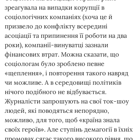
зреагувала на випадки корупції в
соціологічних компаніях (хоча це й
призвело до конфлікту всередині
асоціації та припинення її роботи на два
роки), компанії-винуватці зазнали
фінансових втрат. Можна сказати, що
соціологам було зроблено певне
«щеплення», і повторення такого навряд
чи можливе. А в середовищі політиків
нічого подібного не відбувається.
Журналісти запрошують на свої ток-шоу
людей, які поводяться непорядно,
можливо, для того, щоб «країна знала
своїх героїв». Але ступінь демагогії в їхніх
промовах сягає такого високого рівня, що