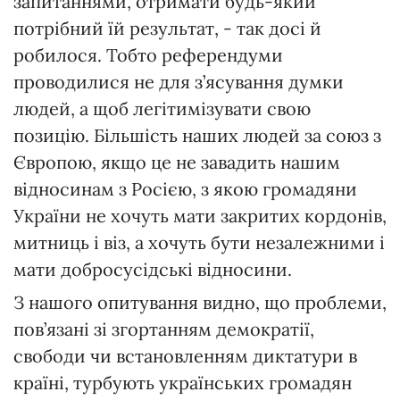
запитаннями, отримати будь-який
потрібний їй результат, - так досі й
робилося. Тобто референдуми
проводилися не для з’ясування думки
людей, а щоб легітимізувати свою
позицію. Більшість наших людей за союз з
Європою, якщо це не завадить нашим
відносинам з Росією, з якою громадяни
України не хочуть мати закритих кордонів,
митниць і віз, а хочуть бути незалежними і
мати добросусідські відносини.
З нашого опитування видно, що проблеми,
пов’язані зі згортанням демократії,
свободи чи встановленням диктатури в
країні, турбують українських громадян