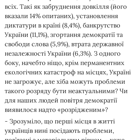
всіх. Такі як забруднення довкілля (його
вказали 14% опитаних), установлення
диктатури в країні (8,4%), банкрутство
України (11,1%), згортання демократії та
свободи слова (5,9%), втрата державної
незалежності України (6,3%). З одного
боку, начебто ніщо, крім перманентних
екологічних катастроф на місцях, Україні
не загрожує, але хіба можуть проблеми
такого розряду бути неактуальними? Чи
для наших людей повітря демократії
виявилося надто «розрідженим»?
- Зрозуміло, що перші місця в житті
українців нині посідають проблеми,
пов’язані з матеріальним рівнем, - каже