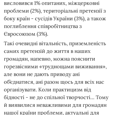
висловився 1% опитаних, міжцерковні
проблеми (2%), територіальні претензії з
боку країн - сусідів України (3%), а також
поглиблення співробітництва з
Євросоюзом (3%).
Такі очевидні вітальність, приземленість
самих претензій до життя в наших
громадян, напевно, можна пояснити
горезвісними «труднощами виживання»,
але вони не дають приводу ані
об’єднатися, ані разом щось для всіх нас
організувати. Коли практицизм від
бідності - не до спільної творчості… Тому
й виявилися неважливими для громадян
нашої країни проблеми, актуальні для