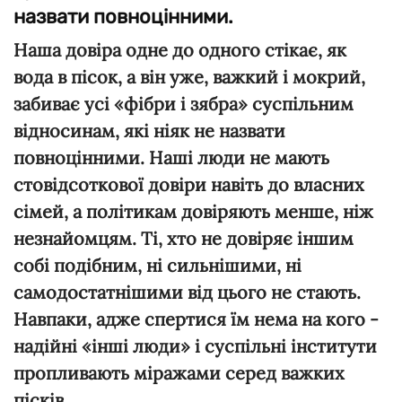
назвати повноцінними.
Наша довіра одне до одного стікає, як
вода в пісок, а він уже, важкий і мокрий,
забиває усі «фібри і зябра» суспільним
відносинам, які ніяк не назвати
повноцінними. Наші люди не мають
стовідсоткової довіри навіть до власних
сімей, а політикам довіряють менше, ніж
незнайомцям. Ті, хто не довіряє іншим
собі подібним, ні сильнішими, ні
самодостатнішими від цього не стають.
Навпаки, адже спертися їм нема на кого -
надійні «інші люди» і суспільні інститути
пропливають міражами серед важких
пісків.