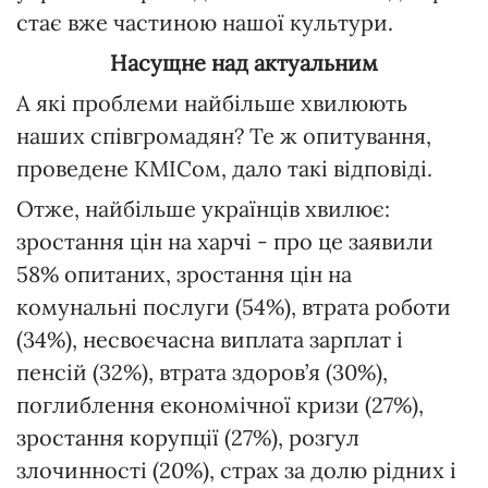
стає вже частиною нашої культури.
Насущне над актуальним
А які проблеми найбільше хвилюють
наших співгромадян? Те ж опитування,
проведене КМІСом, дало такі відповіді.
Отже, найбільше українців хвилює:
зростання цін на харчі - про це заявили
58% опитаних, зростання цін на
комунальні послуги (54%), втрата роботи
(34%), несвоєчасна виплата зарплат і
пенсій (32%), втрата здоров’я (30%),
поглиблення економічної кризи (27%),
зростання корупції (27%), розгул
злочинності (20%), страх за долю рідних і