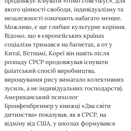
продовжує існувати «гомо совєтікус», для
якого цінності свободи, індивідуалізму та
незалежності означають набагато менше.
Можливо, є ще глибше культурне коріння.
Відомо, що в європейських країнах
соціалізм тримався на багнетах, а от у
Китаї, В’єтнамі, Кореї він навіть після
розпаду СРСР продовжував існувати
(азіатський спосіб виробництва,
вирощування рису вимагало колективних
зусиль, а не індивідуальних господарств).
Американський психолог
Бронфенбреннер у книжці «Два світи
дитинства» показував, як в СРСР, на
відміну від США, у школах формувався