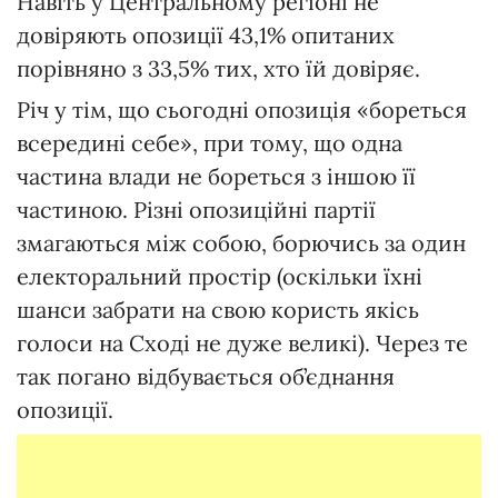
Навіть у Центральному регіоні не
довіряють опозиції 43,1% опитаних
порівняно з 33,5% тих, хто їй довіряє.
Річ у тім, що сьогодні опозиція «бореться
всередині себе», при тому, що одна
частина влади не бореться з іншою її
частиною. Різні опозиційні партії
змагаються між собою, борючись за один
електоральний простір (оскільки їхні
шанси забрати на свою користь якісь
голоси на Сході не дуже великі). Через те
так погано відбувається об’єднання
опозиції.