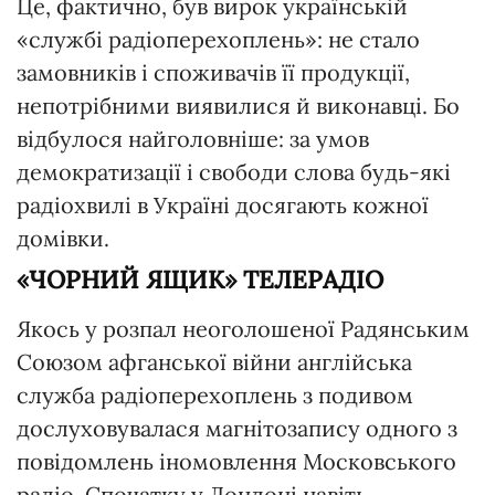
Це, фактично, був вирок українській
«службі радіоперехоплень»: не стало
замовників і споживачів її продукції,
непотрібними виявилися й виконавці. Бо
відбулося найголовніше: за умов
демократизації і свободи слова будь-які
радіохвилі в Україні досягають кожної
домівки.
«ЧОРНИЙ ЯЩИК» ТЕЛЕРАДІО
Якось у розпал неоголошеної Радянським
Союзом афганської війни англійська
служба радіоперехоплень з подивом
дослуховувалася магнітозапису одного з
повідомлень іномовлення Московського
радіо. Спочатку у Лондоні навіть