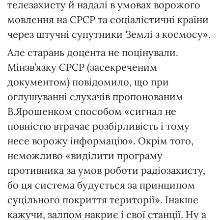
телезахисту й надалі в умовах ворожого
мовлення на СРСР та соціалістичні країни
через штучні супутники Землі з космосу».
Але старань доцента не поцінували.
Мінзв’язку СРСР (засекреченим
документом) повідомило, що при
оглушуванні слухачів пропонованим
В.Ярошенком способом «сигнал не
повністю втрачає розбірливість і тому
несе ворожу інформацію». Окрім того,
неможливо «виділити програму
противника за умов роботи радіозахисту,
бо ця система будується за принципом
суцільного покриття території». Інакше
кажучи, залпом накриє і свої станції. Ну а