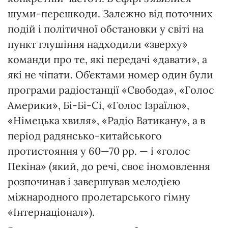
шуми-перешкоди. Залежно від поточних
подій і політичної обстановки у світі на
пункт глушіння надходили «зверху»
команди про те, які передачі «давати», а
які не чіпати. Об’єктами номер один були
програми радіостанції «Свобода», «Голос
Америки», Бі-Бі-Сі, «Голос Ізраїлю»,
«Німецька хвиля», «Радіо Ватикану», а в
період радянсько-китайського
протистояння у 60—70 рр. — і «голос
Пекіна» (який, до речі, своє іномовлення
розпочинав і завершував мелодією
міжнародного пролетарського гімну
«Інтернаціонал»).