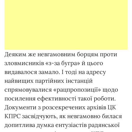
Деяким же невгамовним борцям проти
зловмисників «з-за бугра» й цього
видавалося замало. І тоді на адресу
найвищих партійних інстанцій
спрямовувалися «рацпропозиції» щодо
посилення ефективності такої роботи.
Документи з розсекречених архівів ЦК
КПРС засвідчують, як невгамовно билася
допитлива думка ентузіастів радянської