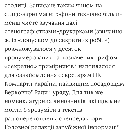
столиці. Записане таким чином на
стаціонарні магнітофони технічно більш-
менш чисте звучання далі
стенографістками-друкарками (звичайно
ж, із «допуском до секретних робіт»)
розмножувалося у десяток
пронумерованих та позначених грифом
«секретно» примірників і надсилалося
для ознайомлення секретарям ЦК
Компартії України, найвищим посадовцям
Верховної Ради і уряду. Для тих же
номенклатурних чиновників, які щось не
могли б зрозуміти з текстів
радіоперехоплень, спецредактори
Головної редакції зарубіжної інформації