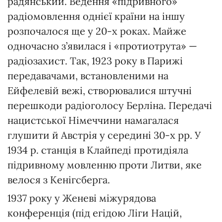
радянський. Ведення «підривного»
радіомовлення однієї країни на іншу
розпочалося ще у 20-х роках. Майже
одночасно з’явилася і «протиотрута» —
радіозахист. Так, 1923 року в Парижі
передавачами, встановленими на
Ейфелевій вежі, створювалися штучні
перешкоди радіоголосу Берліна. Передачі
нацистської Німеччини намагалася
глушити й Австрія у середині 30-х рр. У
1934 р. станція в Клайпеді протидіяла
підривному мовленню проти Литви, яке
велося з Кенігсберга.
1937 року у Женеві міжурядова
конференція (під егідою Ліги Націй,