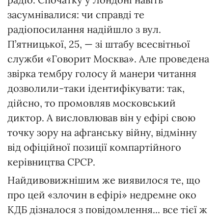
засумнівалися: чи справді те
радіопосилання надійшло з вул.
П’ятницької, 25, — зі штабу всесвітньої
служби «Говорит Москва». Але проведена
звірка тембру голосу й манери читання
дозволили-таки ідентифікувати: так,
дійсно, то промовляв московський
диктор. А висловлював він у ефірі свою
точку зору на афганську війну, відмінну
від офіційної позиції компартійного
керівництва СРСР.
Найдивовижнішим же виявилося те, що
про цей «злочин в ефірі» недремне око
КДБ дізналося з повідомлення... все тієї ж