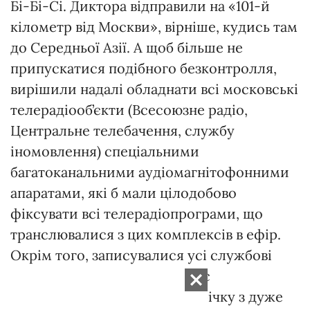
Бі-Бі-Сі. Диктора відправили на «101-й
кілометр від Москви», вірніше, кудись там
до Середньої Азії. А щоб більше не
припускатися подібного безконтролля,
вирішили надалі обладнати всі московські
телерадіооб’єкти (Всесоюзне радіо,
Центральне телебачення, службу
іномовлення) спеціальними
багатоканальними аудіомагнітофонними
апаратами, які б мали цілодобово
фіксувати всі телерадіопрограми, що
транслювалися з цих комплексів в ефір.
Окрім того, записувалися усі службові
переговори персоналу. Запис
здійснювався на магнітну стрічку з дуже