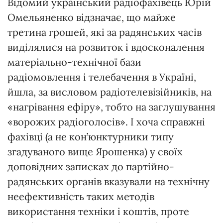
Відомий український радіофахівець Юрій
Омельяненко відзначає, що майже
третина грошей, які за радянських часів
виділялися на розвиток і вдосконалення
матеріально-технічної бази
радіомовлення і телебачення в Україні,
йшла, за висловом радіотелевізійників, на
«нагрівання ефіру», тобто на заглушування
«ворожих радіоголосів». І хоча справжні
фахівці (а не кон’юнктурники типу
згадуваного вище Ярошенка) у своїх
доповідних записках до партійно-
радянських органів вказували на технічну
неефективність таких методів
використання техніки і коштів, проте