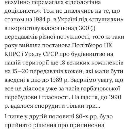
незмінно перемагала «ідеологічна
доцільність». Тож не дивлячись на те, що
станом на 1984 р. в Україні під «глушилки»
використовувалося понад 300 (!)
передавачів різної потужності, того ж таки
року вийшла постанова Політбюро ЦК
КПРС і Уряду СРСР про будівництво на
нашій території ще 18 великих комплексів
на 15—20 передавачів кожен, які мали бути
введені в дію до 1989 р. Звернімо увагу, що
все це діялося уже за часів горбачовської
перебудови і гласності. На щастя, до 1990
р. вдалося спорудити тільки три...
І лише у другій половині 80-х рр. було
прийнято рішення про припинення