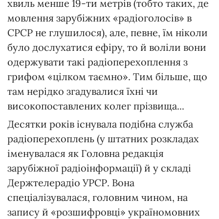
хвиль менше 19-ти метрів (тобто таких, де
мовлення зарубіжних «радіоголосів» в
СРСР не глушилося), але, певне, їм ніколи
було дослухатися ефіру, то й воліли вони
одержувати такі радіоперехоплення з
грифом «цілком таємно». Тим більше, що
там нерідко згадувалися їхні чи
високопоставлених колег прізвища...
Десятки років існувала подібна служба
радіоперехоплень (у штатних розкладах
іменувалася як Головна редакція
зарубіжної радіоінформації) й у складі
Держтелерадіо УРСР. Вона
спеціалізувалася, головним чином, на
запису й «розшифровці» україномовних