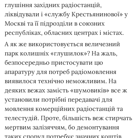
глушіння західних радіостанцій,
ліквідували і «службу Крестьянинової» у
Москві та її підрозділи в союзних
республіках, обласних центрах і містах.
А як же використовується величезний
парк колишніх «глушилок»? На жаль,
безпосередньо пристосувати цю
апаратуру для потреб радіомовлення
виявилося технічно неможливим. На
деяких вежах замість «шумовиків» все ж
установили потрібні передавачі для
мовлення комерційних радіостанцій та
телестудій. Проте, більшість веж стирчать
мертвим залізяччям, бо демонтування
таких споруд потребує значних коштів.