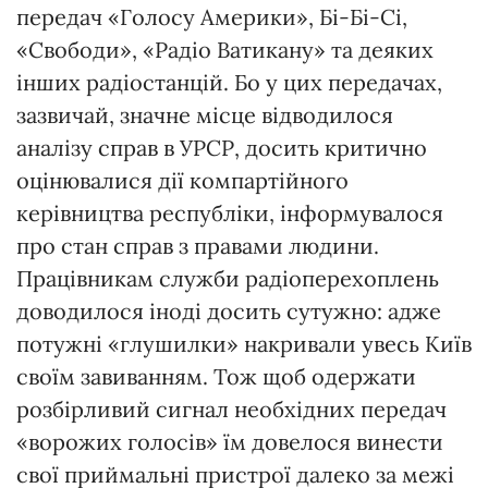
передач «Голосу Америки», Бі-Бі-Сі,
«Свободи», «Радіо Ватикану» та деяких
інших радіостанцій. Бо у цих передачах,
зазвичай, значне місце відводилося
аналізу справ в УРСР, досить критично
оцінювалися дії компартійного
керівництва республіки, інформувалося
про стан справ з правами людини.
Працівникам служби радіоперехоплень
доводилося іноді досить сутужно: адже
потужні «глушилки» накривали увесь Київ
своїм завиванням. Тож щоб одержати
розбірливий сигнал необхідних передач
«ворожих голосів» їм довелося винести
свої приймальні пристрої далеко за межі