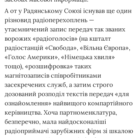
А от у Радянському Союзі існував ще один
різновид радіоперехоплень —
утаємничений запис передач так званих
ворожих «радіоголосів» (на кшталт
радіостанцій «Свобода», «Вільна Європа»,
«Голос Америки», «Німецька хвиля»
тощо), «розшифровка» таких
магнітозаписів співробітниками
засекречених служб, а затим строго
дозований розподіл текстів передач «для
ознайомлення» найвищого компартійного
керівництва. Хоча партноменклатура,
безперечно, мала найдосконаліші
радіоприймачі зарубіжних фірм зі шкалою