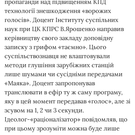
пропаганди над підвищенням КПД
технології знешкодження «ворожих
голосів». Доцент Інституту суспільних
наук при ЦК КПРС В.Ярошенко направив
керівництву свого закладу доповідну
записку з грифом «таємно». Цього
суспільствознавця не влаштовували
методи глушіння зарубіжних станцій
лише шумами чи сусідніми передачами
«Маяка». Доцент запропонував
транслювати в ефір ту ж саму програму,
яку в цей момент передавав «голос», але зі
зсувом на 1, 2 чи 3 секунди.
Ідеолог-«раціоналізатор» повідомляв, що
при цьому зрозуміти можна буде лише