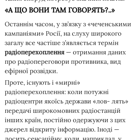
«А ЩО ВОНИ ТАМ ГОВОРЯТЬ?..»
Останнім часом, у зв’язку з «чеченськими
кампаніями» Росії, на слуху широкого
загалу все частіше з’являється термін
радіоперехоплення
— отримання даних
про радіопереговори противника, вид
ефірної розвідки.
Проте, існують і «мирні»
радіоперехоплення: коли потужні
радіоцентри якоїсь держави «лов- лять»
передачі широкомовних радіостанцій
інших країн, постійно одержуючи з цих
джерел відкриту інформацію. Іноді —
досить сенсаційну, коли, наприклад, у