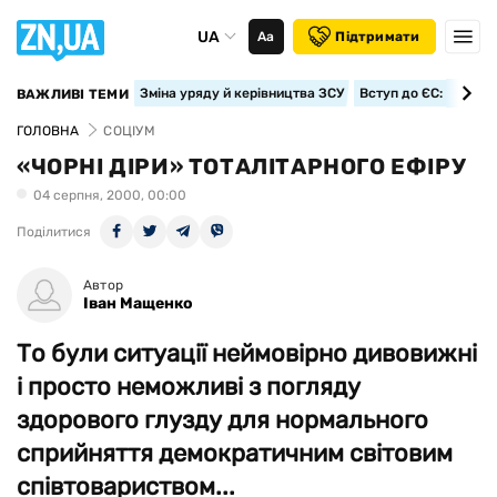
UA
Аа
Підтримати
Зміна уряду й керівництва ЗСУ
Вступ до ЄС: класте
ВАЖЛИВІ ТЕМИ
ГОЛОВНА
СОЦІУМ
«ЧОРНІ ДІРИ» ТОТАЛІТАРНОГО ЕФІРУ
04 серпня, 2000, 00:00
Поділитися
Автор
Іван Мащенко
То були ситуації неймовірно дивовижні
і просто неможливі з погляду
здорового глузду для нормального
сприйняття демократичним світовим
співтовариством...