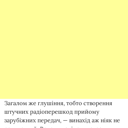
Загалом же глушіння, тобто створення
штучних радіоперешкод прийому
зарубіжних передач, — винахід аж ніяк не