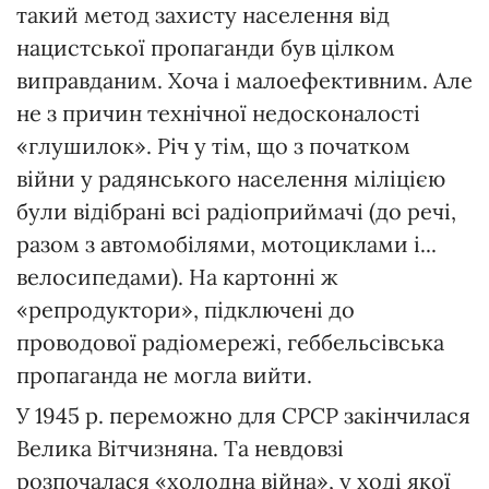
такий метод захисту населення від
нацистської пропаганди був цілком
виправданим. Хоча і малоефективним. Але
не з причин технічної недосконалості
«глушилок». Річ у тім, що з початком
війни у радянського населення міліцією
були відібрані всі радіоприймачі (до речі,
разом з автомобілями, мотоциклами і...
велосипедами). На картонні ж
«репродуктори», підключені до
проводової радіомережі, геббельсівська
пропаганда не могла вийти.
У 1945 р. переможно для СРСР закінчилася
Велика Вітчизняна. Та невдовзі
розпочалася «холодна війна», у ході якої