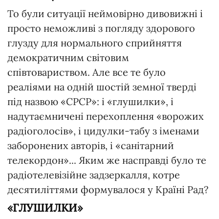
То були ситуації неймовірно дивовижні і
просто неможливі з погляду здорового
глузду для нормального сприйняття
демократичним світовим
співтовариством. Але все те було
реаліями на одній шостій земної тверді
під назвою «СРСР»: і «глушилки», і
надутаємничені перехоплення «ворожих
радіоголосів», і цидулки-табу з іменами
заборонених авторів, і «санітарний
телекордон»... Яким же насправді було те
радіотелевізійне задзеркалля, котре
десятиліттями формувалося у Країні Рад?
«ГЛУШИЛКИ»