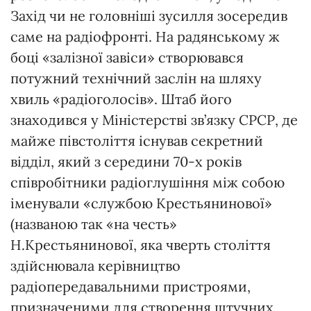
Захід чи не головніші зусилля зосередив
саме на радіофронті. На радянському ж
боці «залізної завіси» створювався
потужний технічний заслін на шляху
хвиль «радіоголосів». Штаб його
знаходився у Міністерстві зв’язку СРСР, де
майже півстоліття існував секретний
відділ, який з середини 70-х років
співробітники радіоглушіння між собою
іменували «службою Крестьянинової»
(названою так «на честь»
Н.Крестьянинової, яка чверть століття
здійснювала керівництво
радіопередавальними пристроями,
призначеними для створення штучних