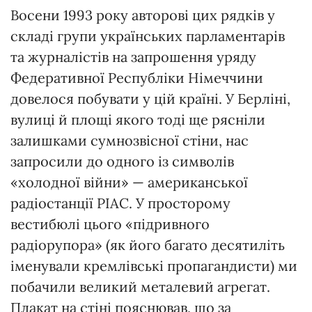
Восени 1993 року авторові цих рядків у
складі групи українських парламентарів
та журналістів на запрошення уряду
Федеративної Республіки Німеччини
довелося побувати у цій країні. У Берліні,
вулиці й площі якого тоді ще рясніли
залишками сумнозвісної стіни, нас
запросили до одного із символів
«холодної війни» — американської
радіостанції РІАС. У просторому
вестибюлі цього «підривного
радіорупора» (як його багато десятиліть
іменували кремлівські пропагандисти) ми
побачили великий металевий агрегат.
Плакат на стіні пояснював, що за