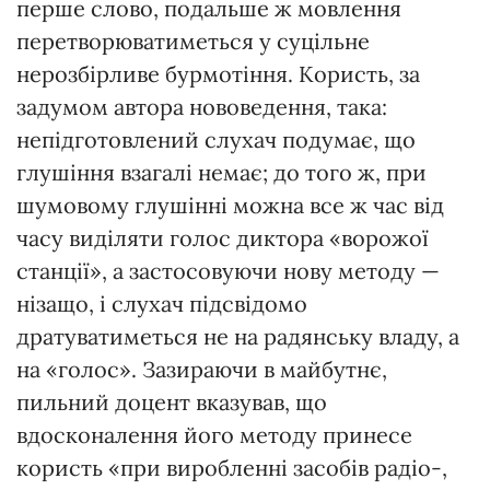
перше слово, подальше ж мовлення
перетворюватиметься у суцільне
нерозбірливе бурмотіння. Користь, за
задумом автора нововедення, така:
непідготовлений слухач подумає, що
глушіння взагалі немає; до того ж, при
шумовому глушінні можна все ж час від
часу виділяти голос диктора «ворожої
станції», а застосовуючи нову методу —
нізащо, і слухач підсвідомо
дратуватиметься не на радянську владу, а
на «голос». Зазираючи в майбутнє,
пильний доцент вказував, що
вдосконалення його методу принесе
користь «при виробленні засобів радіо-,