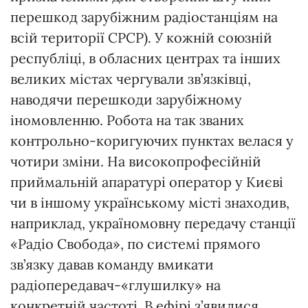
перешкод зарубіжним радіостанціям на
всій території СРСР). У кожній союзній
республіці, в обласних центрах та інших
великих містах чергували зв’язківці,
наводячи перешкоди зарубіжному
іномовленню. Робота на так званих
контрольно-коригуючих пунктах велася у
чотири зміни. На високопрофесійній
приймальній апаратурі оператор у Києві
чи в іншому українському місті знаходив,
наприклад, україномовну передачу станції
«Радіо Свобода», по системі прямого
зв’язку давав команду вмикати
радіопередавач-«глушилку» на
конкретній частоті. В ефірі з’явилися