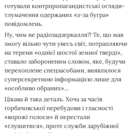
готували контрпропагандистські огляди-
тлумачення одержаних «з-за бугра»
повідомлень.
Ну, чим не радіозадзеркалля?! Те, що мав
змогу вільно чути увесь світ, потрапляючи
на терени «однієї шостої земної тверді»,
ставало забороненим словом, яке, будучи
перехоплене спецзасобами, виявлялося
суперсекретною інформацією лише для
«особливо обраних»...
Цікава й така деталь. Хоча за часів
горбачовської перебудови і гласності
«ворожі голоси» й перестали
«глушитися», проте служби зарубіжної