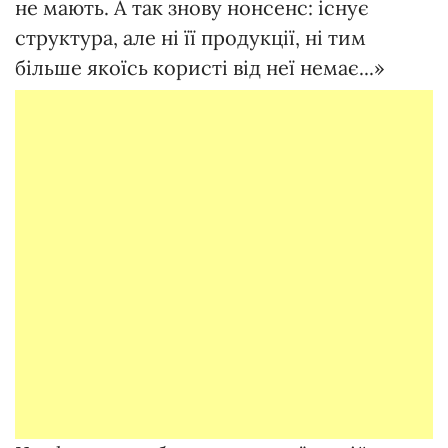
не мають. А так знову нонсенс: існує
структура, але ні її продукції, ні тим
більше якоїсь користі від неї немає...»