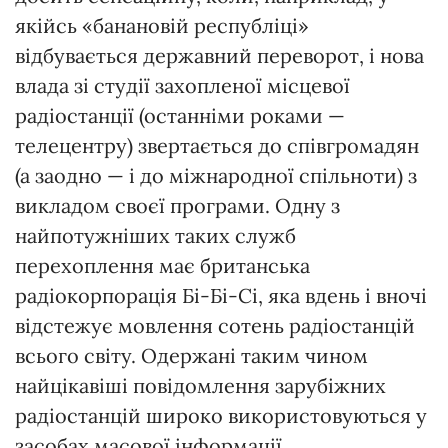
якійсь «банановій республіці»
відбувається державний переворот, і нова
влада зі студії захопленої місцевої
радіостанції (останніми роками —
телецентру) звертається до співгромадян
(а заодно — і до міжнародної спільноти) з
викладом своєї програми. Одну з
найпотужніших таких служб
перехоплення має британська
радіокорпорація Бі-Бі-Сі, яка вдень і вночі
відстежує мовлення сотень радіостанцій
всього світу. Одержані таким чином
найцікавіші повідомлення зарубіжних
радіостанцій широко використовуються у
засобах масової інформації.