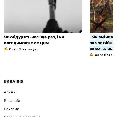
Чи обдурять нас іще раз, і чи
Як змінивс
погодимося ми з цим
за час війни
секс і власн
Олег Покальчук
Алла Котляр
ВИДАННЯ
Архіви
Редакція
Реклама