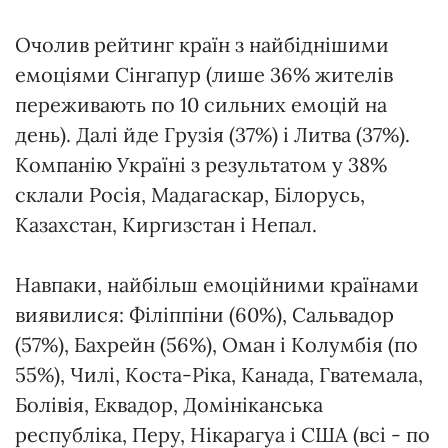
Очолив рейтинг країн з найбіднішими
емоціями Сінгапур (лише 36% жителів
переживають по 10 сильних емоцій на
день). Далі йде Грузія (37%) і Литва (37%).
Компанію Україні з результатом у 38%
склали Росія, Мадагаскар, Білорусь,
Казахстан, Киргизстан і Непал.
Навпаки, найбільш емоційними країнами
виявилися: Філіппіни (60%), Сальвадор
(57%), Бахрейн (56%), Оман і Колумбія (по
55%), Чилі, Коста-Ріка, Канада, Гватемала,
Болівія, Еквадор, Домініканська
республіка, Перу, Нікарагуа і США (всі - по