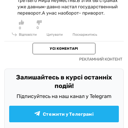
третьего Мира неуместны.В этих бы странах
уже давным-давно настал государственный
переворот.А унас наоборот- приворот.
0
0
Відповісти
Цитувати
Поскаржитись
УСІ КОМЕНТАРІ
Залишайтесь в курсі останніх
подій!
Підписуйтесь на наш канал у Telegram
Стежити у Телеграмі