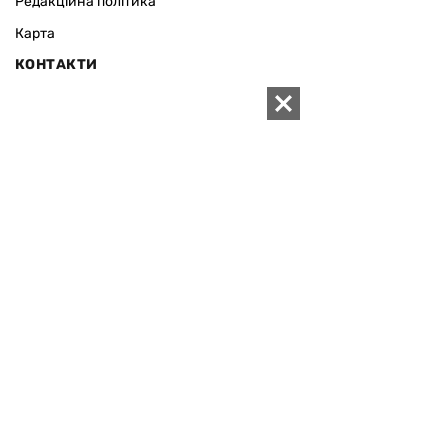
Редакційна політика
Карта
КОНТАКТИ
01010 Київ, вул. Князів Острозьких, 19/1
Телефон рекламного відділу:
+380 44 280-09-83
Електронна пошта редакції:
zn94@ukr.net
Електронна пошта служби новин:
editor@zn.ua
СОЦ МЕРЕЖІ
ПІДТРИМАТИ ZN.UA
Підтримати незалежну
журналістику!