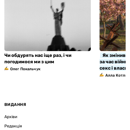
Чи обдурять нас іще раз, і чи
Як змінивс
погодимося ми з цим
за час війни
секс і власн
Олег Покальчук
Алла Котляр
ВИДАННЯ
Архіви
Редакція