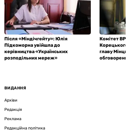
Після «Міндічгейту»: Юлія
Комітет ВР 
Підкоморна увійшла до
Корецького,
керівництва «Українських
главу Мінци
розподільних мереж»
обговоренн
ВИДАННЯ
Архіви
Редакція
Реклама
Редакційна політика