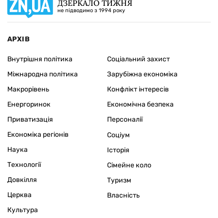
ДЗЕРКАЛО ТИЖНЯ
не підводимо з 1994 року
АРХІВ
Внутрішня політика
Соціальний захист
Міжнародна політика
Зарубіжна економіка
Макрорівень
Конфлікт інтересів
Енергоринок
Економічна безпека
Приватизація
Персоналії
Економіка регіонів
Соціум
Наука
Історія
Технології
Сімейне коло
Довкілля
Туризм
Церква
Власність
Культура