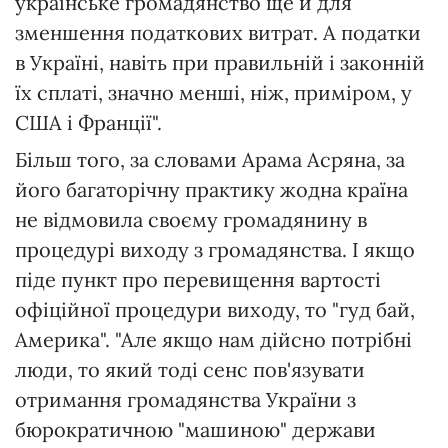
українське громадянство ще й для
зменшення податкових витрат. А податки
в Україні, навіть при правильній і законній
їх сплаті, значно менші, ніж, приміром, у
США і Франції".
Більш того, за словами Арама Асряна, за
його багаторічну практику жодна країна
не відмовила своєму громадянину в
процедурі виходу з громадянства. І якщо
піде пункт про перевищення вартості
офіційної процедури виходу, то "гуд бай,
Америка". "Але якщо нам дійсно потрібні
люди, то який тоді сенс пов'язувати
отримання громадянства України з
бюрократичною "машиною" держави