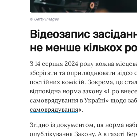
© Getty Images
Відеозапис засідан
не менше кількох ро
З 14 серпня 2024 року кожна місцева
зберігати та оприлюднювати відео с
постійних комісій. Зокрема, це ста
відповідна норма закону «Про внес
самоврядування в Україні» щодо за
самоврядування
».
Згідно із документом, ця норма наб
опублікування Закону. А в газеті В