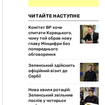
ЧИТАЙТЕ НАСТУПНЕ
Комітет ВР хоче
спитати Корецького,
чому той обрав нову
главу Мінцифри без
попереднього
обговорення
Зеленський здійснить
офіційний візит до
Сербії
Нова хвиля ротацій:
Зеленський звільнив
послів у чотирьох