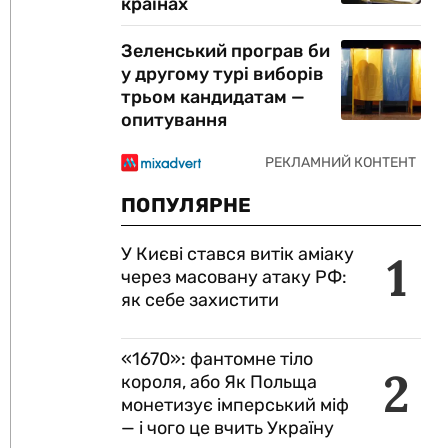
країнах
Зеленський програв би
у другому турі виборів
трьом кандидатам —
опитування
ПОПУЛЯРНЕ
У Києві стався витік аміаку
1
через масовану атаку РФ:
як себе захистити
«1670»: фантомне тіло
2
короля, або Як Польща
монетизує імперський міф
— і чого це вчить Україну