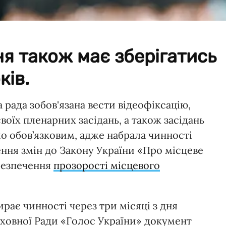
ня також має зберігатись
ків.
 рада зобов'язана вести відеофіксацію,
воїх пленарних засідань, а також засідань
ло обов’язковим, адже набрала чинності
ення змін до Закону України «Про місцеве
безпечення
прозорості місцевого
ирає чинності через три місяці з дня
ерховної Ради «Голос України» документ