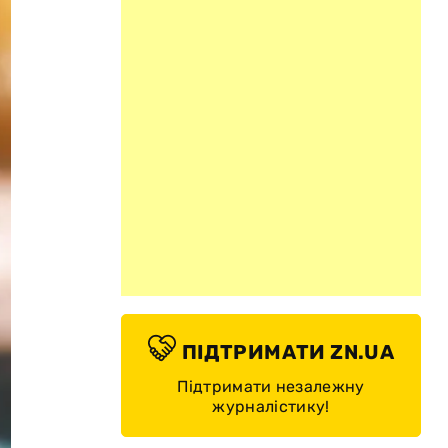
ПІДТРИМАТИ ZN.UA
Підтримати незалежну
журналістику!