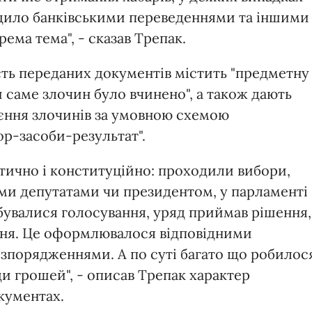
одило банківськими переведеннями та іншими
ема тема", - сказав Трепак.
сть переданих документів містить "предметну
й саме злочин було вчинено", а також дають
єння злочинів за умовною схемою
р-засоби-результат".
тично і конституційно: проходили вибори,
ми депутатами чи президентом, у парламенті
ідбувалися голосування, уряд приймав рішення,
ння. Це оформлювалося відповідними
озпорядженнями. А по суті багато що робилос
ади грошей", - описав Трепак характер
окументах.