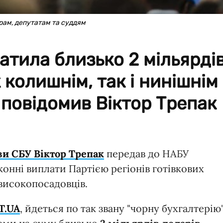
трам, депутатам та суддям
ратила близько 2 мільярді
 колишнім, так і нинішнім
повідомив Віктор Трепак
и СБУ Віктор Трепак
передав до НАБУ
онні виплати Партією регіонів готівкових
 високопосадовців.
T.UA
, йдеться по так звану "чорну бухгалтерію