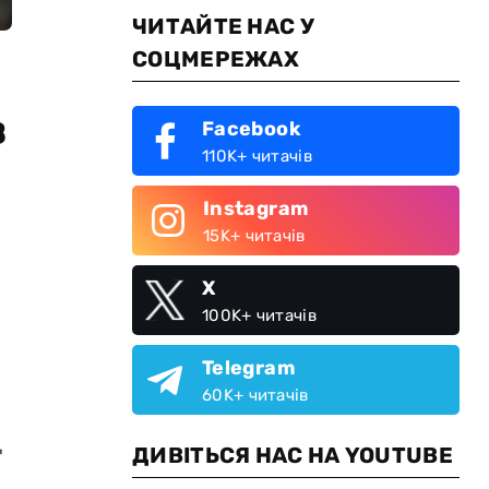
ЧИТАЙТЕ НАС У
СОЦМЕРЕЖАХ
в
Facebook
110K+ читачів
Instagram
15K+ читачів
X
100K+ читачів
Telegram
60K+ читачів
ДИВІТЬСЯ НАС НА YOUTUBE
"