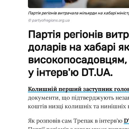
Партія регіонів витрачала мільярди на хабарі мініс
© partyofregions.org.ua
Партія регіонів вит
доларів на хабарі як
високопосадовцям, 
у інтерв'ю DT.UA.
Колишній перший заступник голов
документи, що підтверджують незак
коштів низці колишніх та нинішніх
Як розповів сам Трепак в інтерв'ю
D