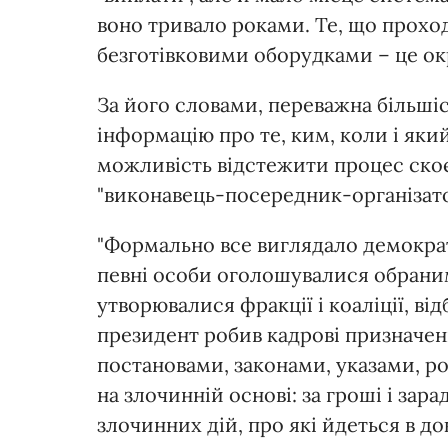
воно тривало роками. Те, що прох
безготівковими оборудками – це окр
За його словами, переважна більші
інформацію про те, ким, коли і яки
можливість відстежити процес ско
"виконавець-посередник-організато
"Формально все виглядало демокра
певні особи оголошувалися обрани
утворювалися фракції і коаліції, в
президент робив кадрові призначе
постановами, законами, указами, р
на злочинній основі: за гроші і зар
злочинних дій, про які йдеться в д