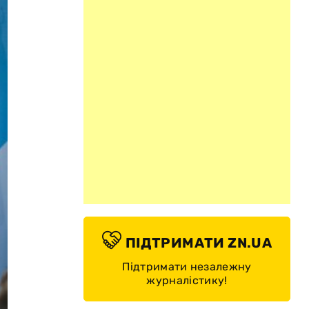
ПІДТРИМАТИ ZN.UA
Підтримати незалежну
журналістику!