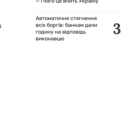
— і чого це вчить Україну
Автоматичне стягнення
3
всіх боргів: банкам дали
х
годину на відповідь
виконавцю