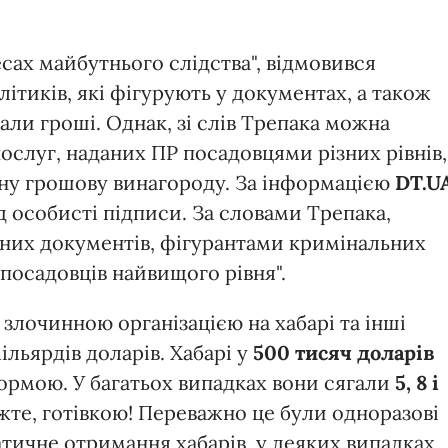
есах майбутнього слідства", відмовився
ітиків, які фігурують у документах, а також
али гроші. Однак, зі слів Трепака можна
ослуг, наданих ПР посадовцями різних рівнів,
нну грошову винагороду. За інформацією
DT.U
 особисті підписи. За словами Трепака,
аних документів, фігурантами кримінальних
посадовців найвищого рівня".
злочинною організацією на хабарі та інші
ільярдів доларів. Хабарі у
500 тисяч доларів
ормою. У багатьох випадках вони сягали
5, 8 і
ажте, готівкою! Переважно це були одноразові
атичне отримання хабарів, у деяких випадках