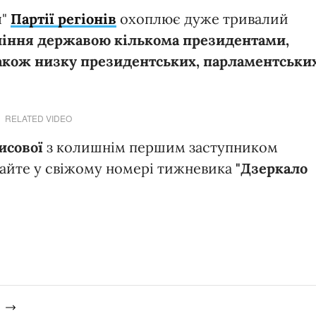
я"
Партії регіонів
охоплює дуже тривалий
ління державою кількома президентами,
також низку президентських, парламентськи
RELATED VIDEO
исової
з колишнім першим заступником
айте у свіжому номері тижневика
"Дзеркало