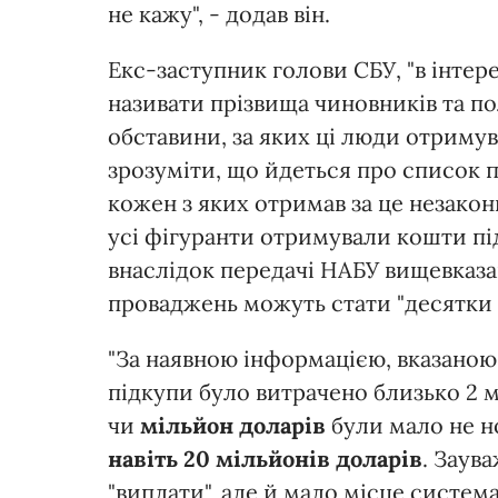
не кажу", - додав він.
Екс-заступник голови СБУ, "в інтер
називати прізвища чиновників та пол
обставини, за яких ці люди отримув
зрозуміти, що йдеться про список п
кожен з яких отримав за це незако
усі фігуранти отримували кошти під
внаслідок передачі НАБУ вищевказ
проваджень можуть стати "десятки 
"За наявною інформацією, вказаною 
підкупи було витрачено близько 2 м
чи
мільйон доларів
були мало не н
навіть 20 мільйонів доларів
. Заув
"виплати", але й мало місце систем