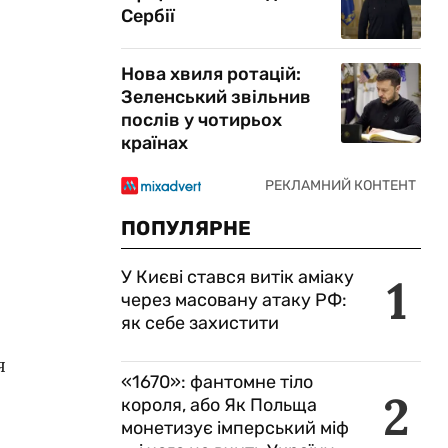
Сербії
Нова хвиля ротацій:
Зеленський звільнив
послів у чотирьох
країнах
ПОПУЛЯРНЕ
У Києві стався витік аміаку
1
через масовану атаку РФ:
як себе захистити
я
«1670»: фантомне тіло
2
короля, або Як Польща
монетизує імперський міф