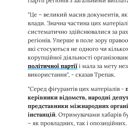
Партії регіонів з загальними випла
"Це – великий масив документів, я
влади. Значна частина цих матеріалі
систематично здійснювалися за раху
регіонів. Уперше в поле зору право
які стосуються не одного чи кількох
корупційної діяльності організовано
політичної партії
і мала за мету не
використання", - сказав Трепак.
"Серед фігурантів цих матеріалів -
керівники відомств, народні депута
представники міжнародних організ
інстанцій
. Отримувачами хабарів б
– як провладних, так і опозиційних.