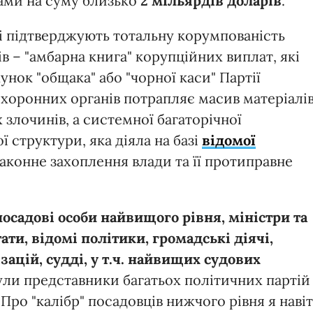
тами на суму близько
2 мільярдів доларів
.
кі підтверджують тотальну корумпованість
в ­– "амбарна книга" корупційних виплат, які
нок "общака" або "чорної каси" Партії
охоронних органів потрапляє масив матеріалів
 злочинів, а системної багаторічної
ї структури, яка діяла на базі
відомої
законне захоплення влади та її протиправне
посадові особи найвищого рівня, міністри та
ти, відомі політики, громадські діячі,
ацій, судді, у т.ч. найвищих судових
ули представники багатьох політичних партій
 Про "калібр" посадовців нижчого рівня я наві