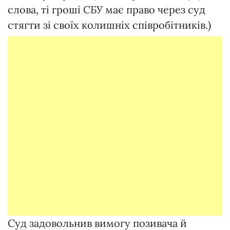
слова, ті гроші СБУ має право через суд
стягти зі своїх колишніх співробітників.)
Суд задовольнив вимогу позивача й