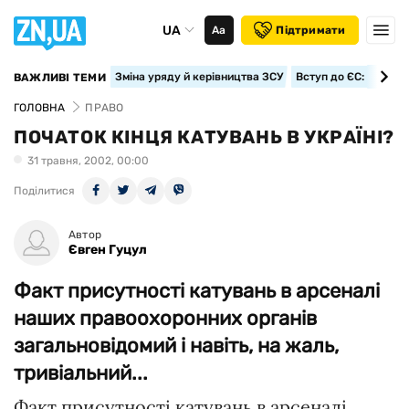
UA
Аа
Підтримати
Зміна уряду й керівництва ЗСУ
Вступ до ЄС: класте
ВАЖЛИВІ ТЕМИ
ГОЛОВНА
ПРАВО
ПОЧАТОК КІНЦЯ КАТУВАНЬ В УКРАЇНІ?
31 травня, 2002, 00:00
Поділитися
Автор
Євген Гуцул
Факт присутності катувань в арсеналі
наших правоохоронних органів
загальновідомий і навіть, на жаль,
тривіальний...
Факт присутності катувань в арсеналі