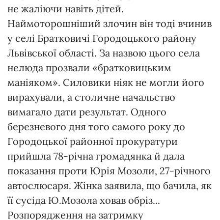
не жаліючи навіть дітей.
Наймоторошніший злочин він тоді вчинив
у селі Братковичі Городоцького району
Львівської області. За назвою цього села
нелюда прозвали «братковицьким
маніяком». Силовики ніяк не могли його
вирахували, а столичне начальство
вимагало дати результат. Одного
березневого дня того самого року до
Городоцької районної прокуратури
прийшла 78-річна громадянка й дала
показання проти Юрія Мозоли, 27-річного
автослюсаря. Жінка заявила, що бачила, як
її сусіда Ю.Мозола ховав обріз...
Розпорядження на затримку