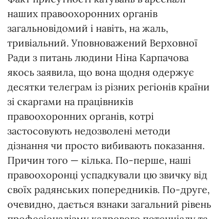
наших правоохоронних органів
загальновідомий і навіть, на жаль,
тривіальний. Уповноважений Верховної
Ради з питань людини Ніна Карпачова
якось заявила, що вона щодня одержує
десятки телеграм із різних регіонів країни
зі скаргами на працівників
правоохоронних органів, котрі
застосовують недозволені методи
дізнання чи просто вибивають показання.
Причин того — кілька. По-перше, наші
правоохоронці успадкували цю звичку від
своїх радянських попередників. По-друге,
очевидно, дається взнаки загальний рівень
професіоналізму кадрового потенціалу та