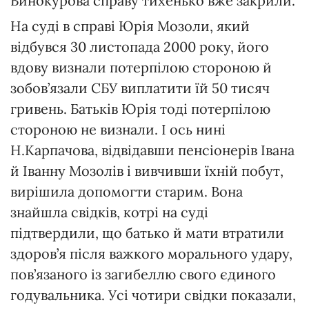
Винокурова справу тихенько вже закрили.
На суді в справі Юрія Мозоли, який
відбувся 30 листопада 2000 року, його
вдову визнали потерпілою стороною й
зобов’язали СБУ виплатити їй 50 тисяч
гривень. Батьків Юрія тоді потерпілою
стороною не визнали. І ось нині
Н.Карпачова, відвідавши пенсіонерів Івана
й Іванну Мозолів і вивчивши їхній побут,
вирішила допомогти старим. Вона
знайшла свідків, котрі на суді
підтвердили, що батько й мати втратили
здоров’я після важкого морального удару,
пов’язаного із загибеллю свого єдиного
годувальника. Усі чотири свідки показали,