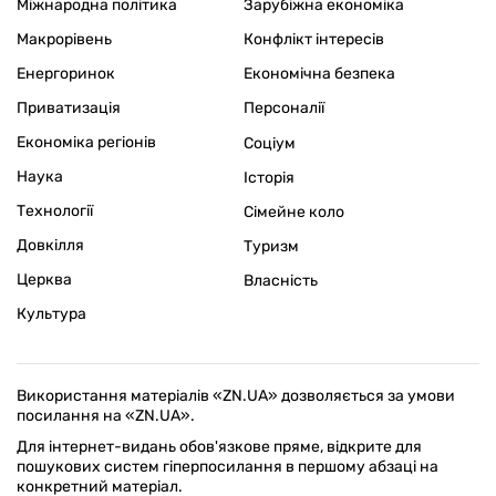
Міжнародна політика
Зарубіжна економіка
Макрорівень
Конфлікт інтересів
Енергоринок
Економічна безпека
Приватизація
Персоналії
Економіка регіонів
Соціум
Наука
Історія
Технології
Сімейне коло
Довкілля
Туризм
Церква
Власність
Культура
Використання матеріалів «ZN.UA» дозволяється за умови
посилання на «ZN.UA».
Для інтернет-видань обов'язкове пряме, відкрите для
пошукових систем гіперпосилання в першому абзаці на
конкретний матеріал.