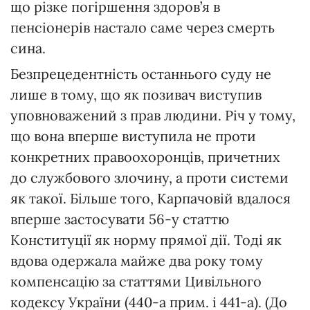
що різке погіршення здоров’я в
пенсіонерів настало саме через смерть
сина.
Безпрецедентність останнього суду не
лише в тому, що як позивач виступив
уповноважений з прав людини. Річ у тому,
що вона вперше виступила не проти
конкретних правоохоронців, причетних
до службового злочину, а проти системи
як такої. Більше того, Карпачовій вдалося
вперше застосувати 56-у статтю
Конституції як норму прямої дії. Тоді як
вдова одержала майже два року тому
компенсацію за статтями Цивільного
кодексу України (440-а прим. і 441-а). (До