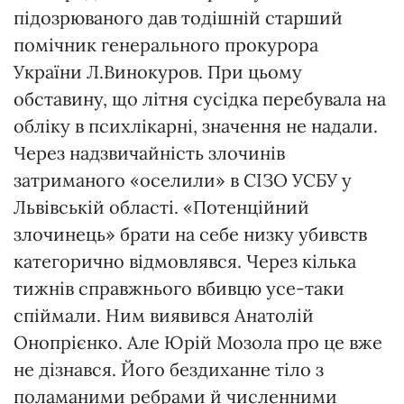
підозрюваного дав тодішній старший
помічник генерального прокурора
України Л.Винокуров. При цьому
обставину, що літня сусідка перебувала на
обліку в психлікарні, значення не надали.
Через надзвичайність злочинів
затриманого «оселили» в СІЗО УСБУ у
Львівській області. «Потенційний
злочинець» брати на себе низку убивств
категорично відмовлявся. Через кілька
тижнів справжнього вбивцю усе-таки
спіймали. Ним виявився Анатолій
Онопрієнко. Але Юрій Мозола про це вже
не дізнався. Його бездиханне тіло з
поламаними ребрами й численними