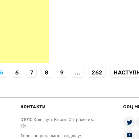
5
6
7
8
9
...
262
НАСТУП
КОНТАКТИ
СОЦ М
01010 Київ, вул. Князів Острозьких,
19/1
Телефон рекламного відділу: