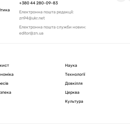
+380 44 280-09-83
ітика
Електронна пошта редакції:
zn94@ukr.net
Електронна пошта служби новин:
editor@zn.ua
ахист
Наука
ономіка
Технології
ресів
Довкілля
езпека
Церква
Культура