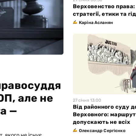
Верховенство права:
стратегії, етики та гі
Каріна Асланян
правосуддя
П, але не
27 сiчня 13:00
Від районного суду д
а —
Верховного: маршрут
допускають не всіх
Олександр Сергієнко
 якого не існує.