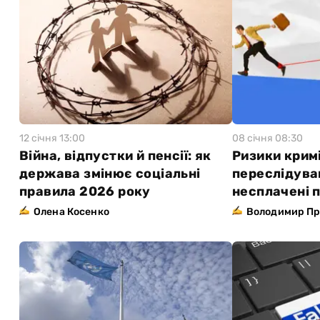
12 сiчня 13:00
08 сiчня 08:30
Війна, відпустки й пенсії: як
Ризики крим
держава змінює соціальні
переслідува
правила 2026 року
несплачені 
Олена Косенко
Володимир Пр