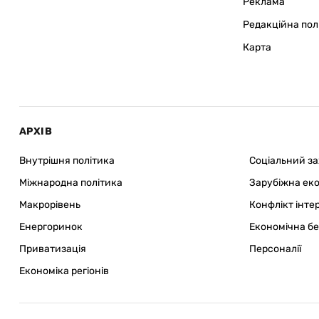
Реклама
Редакційна пол
Карта
АРХІВ
Внутрішня політика
Соціальний з
Міжнародна політика
Зарубіжна ек
Макрорівень
Конфлікт інте
Енергоринок
Економічна б
Приватизація
Персоналії
Економіка регіонів