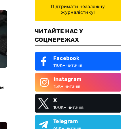
Підтримати незалежну
журналістику!
ЧИТАЙТЕ НАС У
СОЦМЕРЕЖАХ
Facebook
110K+ читачів
Instagram
15K+ читачів
ам
X
100K+ читачів
Telegram
60K+ читачів