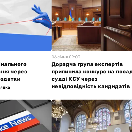
06 сiчня 09:03
інального
Дорадча група експертів
ння через
припинила конкурс на поса
податки
судді КСУ через
невідповідність кандидатів
ядка