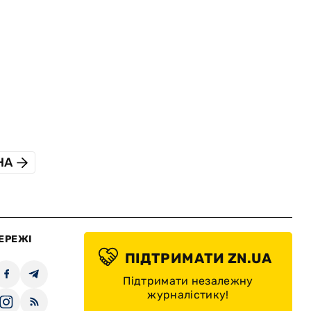
НА
ЕРЕЖІ
ПІДТРИМАТИ ZN.UA
Підтримати незалежну
журналістику!