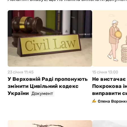
23 сiчня 11:45
15 сiчня 13:00
У Верховній Раді пропонують
Не вистачає 
змінити Цивільний кодекс
Покрокова ін
України
виправити с
Документ
Олена Воронк