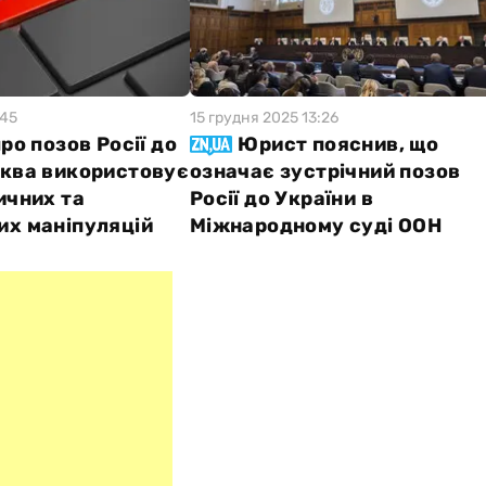
:45
15 грудня 2025 13:26
ро позов Росії до
Юрист пояснив, що
сква використовує
означає зустрічний позов
ичних та
Росії до України в
их маніпуляцій
Міжнародному суді ООН