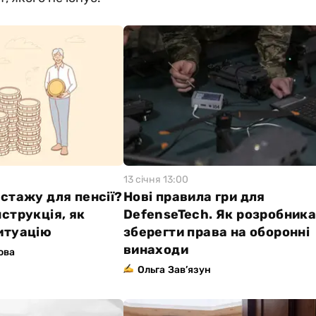
13 сiчня 13:00
стажу для пенсії?
Нові правила гри для
струкція, як
DefenseTech. Як розробник
итуацію
зберегти права на оборонні
винаходи
ова
Ольга Зав’язун