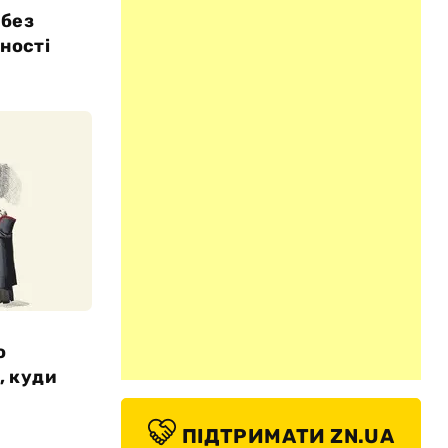
 без
дності
о
, куди
ПІДТРИМАТИ ZN.UA