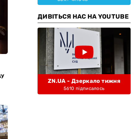
ДИВІТЬСЯ НАС НА YOUTUBE
ду
ZN.UA - Дзеркало тижня
5610 підписалось