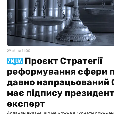
29 сiчня 11:00
Проєкт Стратегії
реформування сфери 
давно напрацьований О
має підпису президент
експерт
Асланян вказує, що не можна виконати документ,