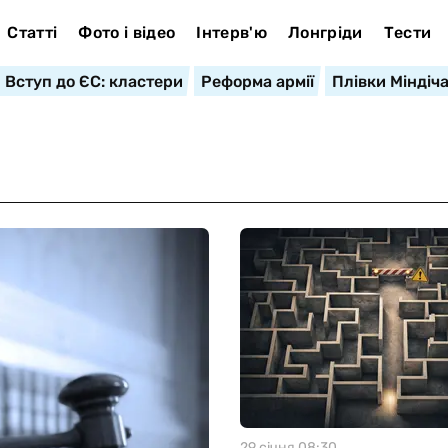
Статті
Фото і відео
Інтерв'ю
Лонгріди
Тести
Вступ до ЄС: кластери
Реформа армії
Плівки Міндіч
29 сiчня 08:30