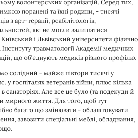
ьому волонтерських організацій. Серед тих,
мкою поранені та їхні родини, - тисячі
ців з арт-терапії, реабілітологів,
альностей, які не могли залишатися
иївський і Львівський університети фізично
та Інституту травматології Академії медичних
ацій, що об'єднують медиків різного профілю.
мо солідний - майже півтори тисячі у
с. у госпіталях ветеранів війни, плюс кілька
в санаторіях. Але все це було (та подекуди й
и мирного життя. Для того, щоб тут
ібно багато що змінювати - облаштовувати
ння, завозити спеціальні меблі, обладнання,
ощо.