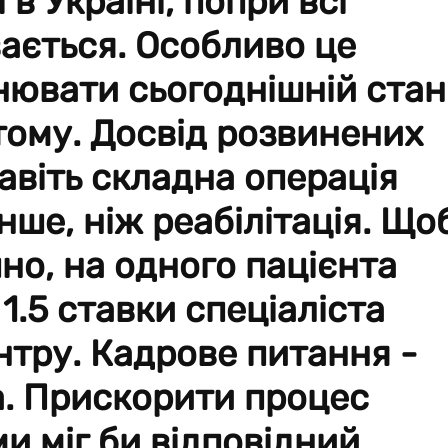
 в Україні, попри всі
вається. Особливо це
внювати сьогоднішній стан
к тому. Досвід розвинених
навіть складна операція
ше, ніж реабілітація. Що
но, на одного пацієнта
.5 ставки спеціаліста
нтру. Кадрове питання -
. Прискорити процес
и міг би відповідний