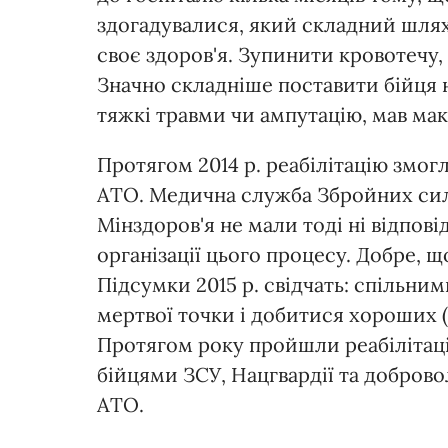
здогадувалися, який складний шля
своє здоров'я. Зупинити кровотечу,
Значно складніше поставити бійця на
тяжкі травми чи ампутацію, мав ма
Протягом 2014 р. реабілітацію змогл
АТО. Медична служба Збройних сил 
Мінздоров'я не мали тоді ні відпові
організації цього процесу. Добре, 
Підсумки 2015 р. свідчать: спільни
мертвої точки і добитися хороших (з
Протягом року пройшли реабілітаці
бійцями ЗСУ, Нацгвардії та добровол
АТО.