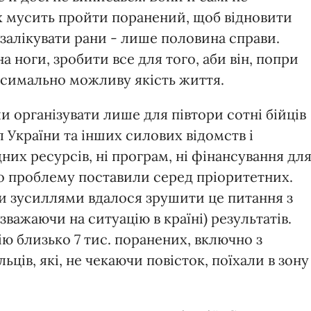
х мусить пройти поранений, щоб відновити
 залікувати рани - лише половина справи.
 ноги, зробити все для того, аби він, попри
ксимально можливу якість життя.
и організувати лише для півтори сотні бійців
України та інших силових відомств і
дних ресурсів, ні програм, ні фінансування дл
що проблему поставили серед пріоритетних.
ми зусиллями вдалося зрушити це питання з
важаючи на ситуацію в країні) результатів.
ю близько 7 тис. поранених, включно з
ьців, які, не чекаючи повісток, поїхали в зону