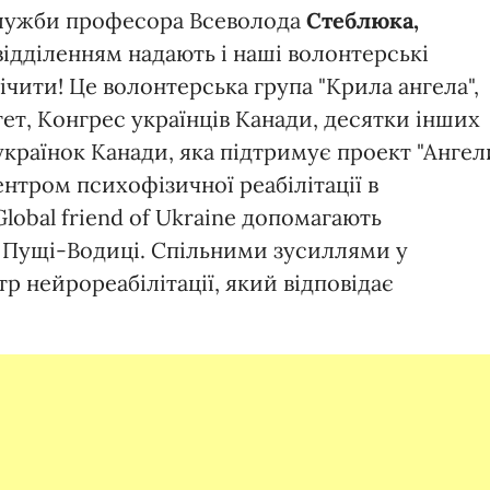
служби професора Всеволода
Стеблюка,
ідділенням надають і наші волонтерські
елічити! Це волонтерська група "Крила ангела",
ет, Конгрес українців Канади, десятки інших
а українок Канади, яка підтримує проект "Ангел
ентром психофізичної реабілітації в
Global friend of Ukraine допомагають
в Пущі-Водиці. Спільними зусиллями у
р нейрореабілітації, який відповідає