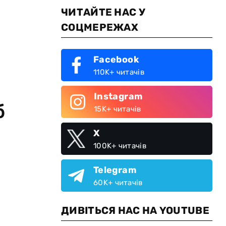
ЧИТАЙТЕ НАС У
СОЦМЕРЕЖАХ
Facebook
110K+ читачів
Instagram
б
15K+ читачів
X
100K+ читачів
Telegram
60K+ читачів
ДИВІТЬСЯ НАС НА YOUTUBE