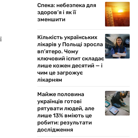
Спека: небезпека для
здоров’я і як її
зменшити
Кількість українських
ї
лікарів у Польщі зросла
вп’ятеро. Чому
ключовий іспит складає
лише кожен десятий — і
чим це загрожує
лікарням
Майже половина
українців готові
рятувати людей, але
лише 13% вміють це
робити: результати
дослідження