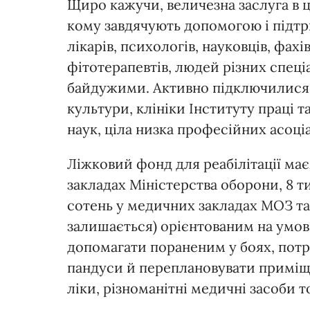
Щиро кажучи, величезна заслуга в ц
кому завдячують допомогою і підтри
лікарів, психологів, науковців, фахів
фітотерапевтів, людей різних спеці
байдужими. Активно підключилися К
культури, клініки Інституту праці 
наук, ціла низка професійних асоці
Ліжковий фонд для реабілітації має
закладах Міністерства оборони, 8 ти
сотень у медичних закладах МОЗ та 
залишається) орієнтованим на умов
допомагати пораненим у боях, потр
пандуси й переплановувати приміще
ліки, різноманітні медичні засоби т