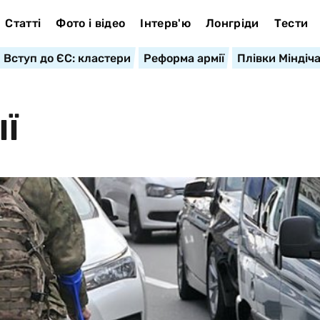
Статті
Фото і відео
Інтерв'ю
Лонгріди
Тести
Вступ до ЄС: кластери
Реформа армії
Плівки Міндіч
ІЇ