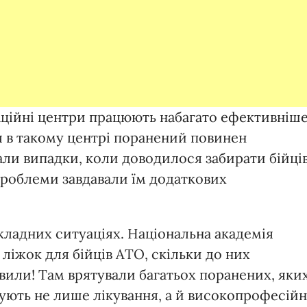
таційні центри працюють набагато ефективніше
ня в такому центрі поранений повинен
вали випадки, коли доводилося забирати бійці
 проблеми завдавали їм додаткових
кладних ситуаціях. Національна академія
ліжок для бійців АТО, скільки до них
вили! Там врятували багатьох поранених, яки
ують не лише лікування, а й високопрофесій