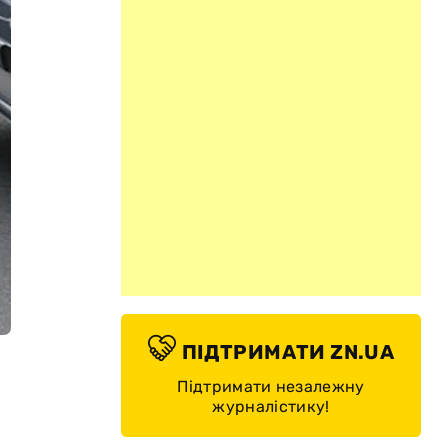
ПІДТРИМАТИ ZN.UA
Підтримати незалежну
журналістику!