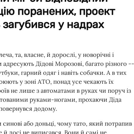
цію поранених, проект
ь загубився у надрах
ча, та, власне, й дорослі, у новорічні і
ти адресують Дідові Морозові, багато різного -
буки, гарний одяг і навіть собачки. А в тих
воюють у зоні АТО, понад усе чекають їх
оїв не лише з автоматами в руках чи поруч із
интованими руками-ногами, прохаючи Діда
повернувся додому.
инові або доньці, чому тато, який потрапив
е й досі не виписався. Вони й самі не