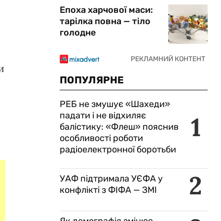
Епоха харчової маси:
тарілка повна — тіло
голодне
и
ПОПУЛЯРНЕ
РЕБ не змушує «Шахеди»
падати і не відхиляє
1
балістику: «Флеш» пояснив
особливості роботи
радіоелектронної боротьби
2
УАФ підтримала УЄФА у
конфлікті з ФІФА — ЗМІ