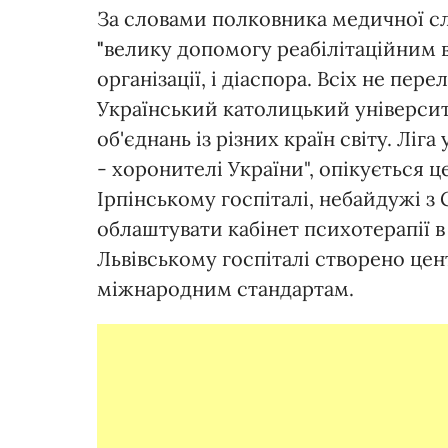
За словами полковника медичної 
"
велику допомогу реабілітаційним в
організації, і діаспора. Всіх не пер
Український католицький університ
об'єднань із різних країн світу. Ліг
- хоронителі України", опікується ц
Ірпінському госпіталі, небайдужі з 
облаштувати кабінет психотерапії 
Львівському госпіталі створено цент
міжнародним стандартам.