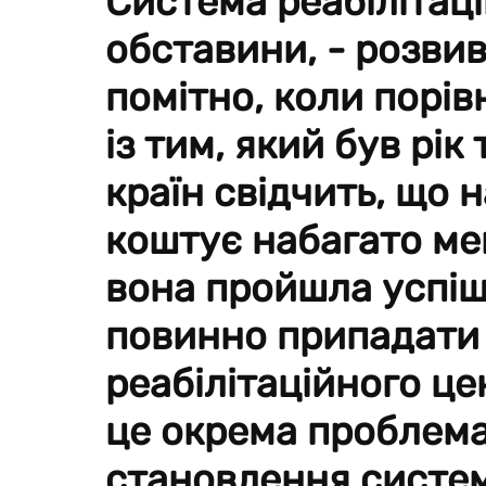
Система реабілітації
обставини, - розви
помітно, коли порі
із тим, який був рі
країн свідчить, що 
коштує набагато мен
вона пройшла успіш
повинно припадати 1
реабілітаційного це
це окрема проблема
становлення систем