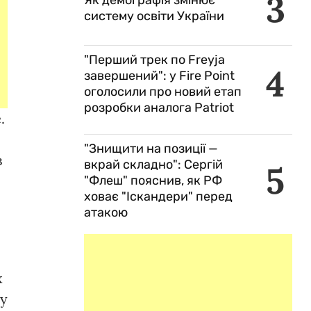
3
Як демографія змінює
систему освіти України
"Перший трек по Freyja
4
завершений": у Fire Point
оголосили про новий етап
розробки аналога Patriot
.
"Знищити на позиції —
в
вкрай складно": Сергій
5
"Флеш" пояснив, як РФ
ховає "Іскандери" перед
атакою
х
ну