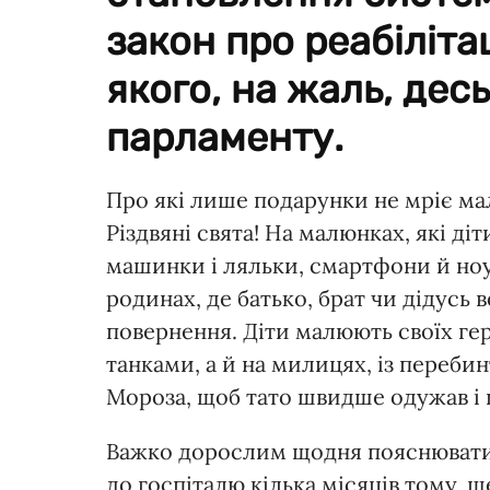
закон про реабіліта
якого, на жаль, дес
парламенту.
Про які лише подарунки не мріє мале
Різдвяні свята! На малюнках, які ді
машинки і ляльки, смартфони й ноут
родинах, де батько, брат чи дідусь 
повернення. Діти малюють своїх гер
танками, а й на милицях, із переб
Мороза, щоб тато швидше одужав і 
Важко дорослим щодня пояснювати с
до госпіталю кілька місяців тому, щ