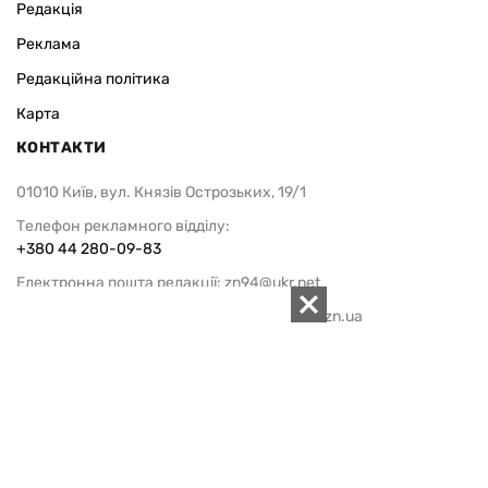
Редакція
Реклама
Редакційна політика
Карта
КОНТАКТИ
01010 Київ, вул. Князів Острозьких, 19/1
Телефон рекламного відділу:
+380 44 280-09-83
Електронна пошта редакції:
zn94@ukr.net
Електронна пошта служби новин:
editor@zn.ua
СОЦ МЕРЕЖІ
ПІДТРИМАТИ ZN.UA