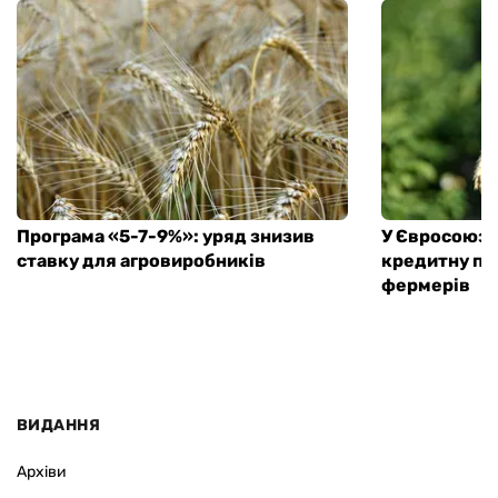
Програма «5-7-9%»: уряд знизив
У Євросоюзу 
ставку для агровиробників
кредитну пі
фермерів
ВИДАННЯ
Архіви