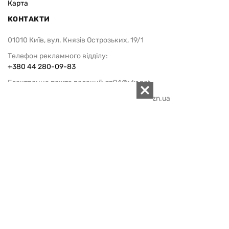
Карта
КОНТАКТИ
01010 Київ, вул. Князів Острозьких, 19/1
Телефон рекламного відділу:
+380 44 280-09-83
Електронна пошта редакції:
zn94@ukr.net
Електронна пошта служби новин:
editor@zn.ua
СОЦ МЕРЕЖІ
ПІДТРИМАТИ ZN.UA
Підтримати незалежну
журналістику!
ДЗЕРКАЛО ТИЖНЯ