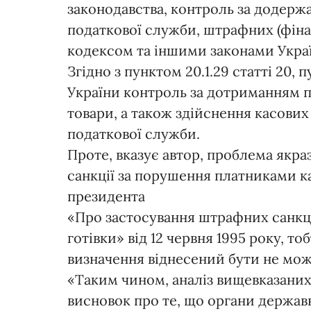
законодавства, контроль за додерж
податкової служби, штрафних (фіна
кодексом та іншими законами Украї
Згідно з пунктом 20.1.29 статті 20, п
України контроль за дотриманням п
товари, а також здійснення касових
податкової служби.
Проте, вказує автор, проблема якраз
санкції за порушення платниками 
президента
«Про застосування штрафних санкці
готівки» від 12 червня 1995 року, т
визначення віднесений бути не мож
«Таким чином, аналіз вищевказани
висновок про те, що органи держав