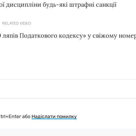
ої дисципліни будь-які штрафні санкції
RELATED VIDEO
0 ляпів Податкового кодексу» у свіжому номе
Ctrl+Enter або
Надіслати помилку