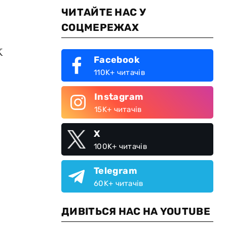
ЧИТАЙТЕ НАС У
СОЦМЕРЕЖАХ
К
Facebook
110K+ читачів
Instagram
15K+ читачів
X
100K+ читачів
Telegram
60K+ читачів
ДИВІТЬСЯ НАС НА YOUTUBE