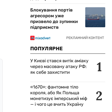
Блокування портів
агресором уже
призвело до зупинки
підприємств
ПОПУЛЯРНЕ
У Києві стався витік аміаку
1
через масовану атаку РФ:
як себе захистити
«1670»: фантомне тіло
2
короля, або Як Польща
монетизує імперський міф
— і чого це вчить Україну