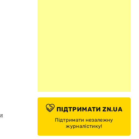
ПІДТРИМАТИ ZN.UA
и
Підтримати незалежну
журналістику!