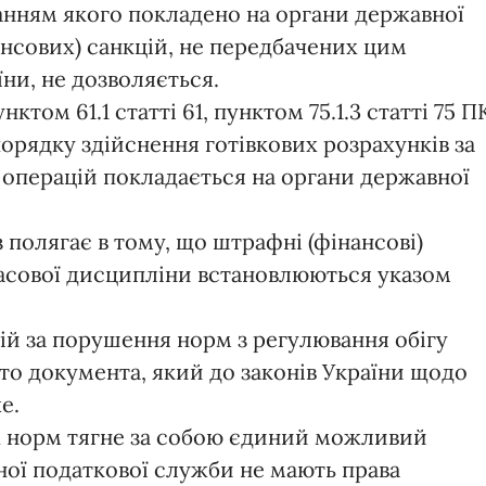
анням якого покладено на органи державної
нсових) санкцій, не передбачених цим
ни, не дозволяється.
унктом 61.1 статті 61, пунктом 75.1.3 статті 75 П
орядку здійснення готівкових розрахунків за
 операцій покладається на органи державної
 полягає в тому, що штрафні (фінансові)
касової дисципліни встановлюються указом
й за порушення норм з регулювання обігу
обто документа, який до законів України щодо
е.
х норм тягне за собою єдиний можливий
ної податкової служби не мають права