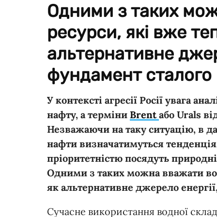
Одними з таких мож
ресурси, які вже те
альтернативне джере
фундамент сталого 
У контексті агресії Росії увага ана
нафту, а терміни
Brent
або Urals в
Незважаючи на таку ситуацію, в д
нафти визначатимуться тенденція
пріоритетністю посядуть природні р
Одними з таких можна вважати вод
як альтернативне джерело енергії,
Сучасне використання водної склад