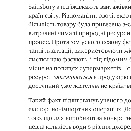
Sainsbury's під'їжджають вантажівк
країн світу. Різноманітні овочі, екз
більшість товару була привезена з-з
витрачені чималі природні ресурси
процес. Протягом усього сезону ф
чайні плантації, використовуючи м
листки чаю фасують, і під відомим 
місце на полицях супермаркетів. Го
ресурси
закладаються
в продукцію в
доступний уже жителям не країн-вир
Такий факт підштовхнув ученого до 
експортно-імпортних операціях. До
того, що для виробництва конкретн
певна кількість води з різних джере