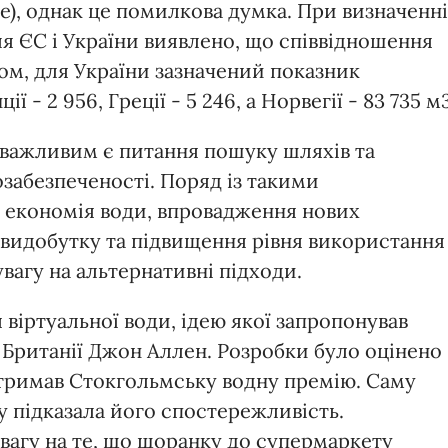
ре), однак це помилкова думка. При визначенні
я ЄС і України виявлено, що співвідношення
ом, для України зазначений показник
ції - 2 956, Греції - 5 246, а Норвегії - 83 735 м
и важливим є питання пошуку шляхів та
забезпеченості. Поряд із такими
 економія води, впровадження нових
видобутку та підвищення рівня використання
увагу на альтернативні підходи.
 віртуальної води, ідею якої запропонував
 Британії Джон Аллен. Розробки було оцінено
отримав Стокгольмську водну премію. Саму
у підказала його спостережливість.
увагу на те, що щоранку до супермаркету