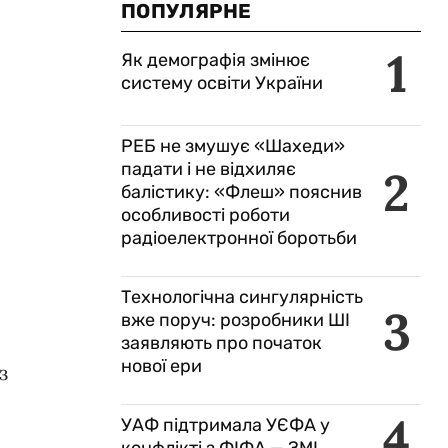
ПОПУЛЯРНЕ
1
Як демографія змінює
систему освіти України
РЕБ не змушує «Шахеди»
падати і не відхиляє
2
балістику: «Флеш» пояснив
особливості роботи
радіоелектронної боротьби
Технологічна сингулярність
3
вже поруч: розробники ШІ
заявляють про початок
нової ери
з
4
УАФ підтримала УЄФА у