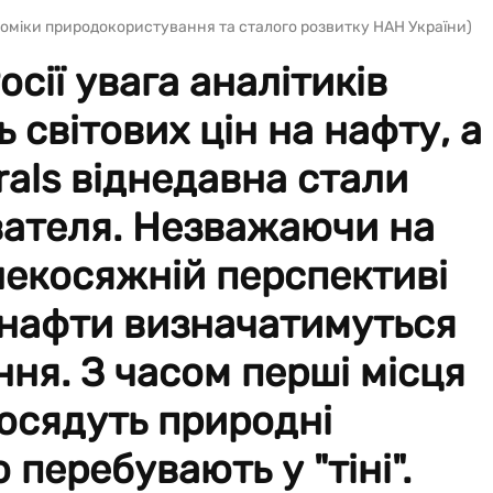
номіки природокористування та сталого розвитку НАН України)
Росії увага аналітиків
 світових цін на нафту, а
rals віднедавна стали
вателя. Незважаючи на
алекосяжній перспективі
 нафти визначатимуться
ня. З часом перші місця
посядуть природні
 перебувають у "тіні".