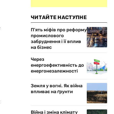
ЧИТАЙТЕ НАСТУПНЕ
е
П’ять міфів про реформу
промислового
забруднення і її вплив
на бізнес
Через
енергоефективність до
енергонезалежності
Земля у вогні. Як війна
впливає на ґрунти
я
Війна і зміна клімату