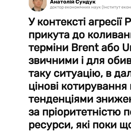
Анатолій Сундук
доктор економічних наук (Інститут еко
У контексті агресії 
прикута до коливань
терміни Brent або U
звичними і для оби
таку ситуацію, в д
цінові котирування
тенденціями знижен
за пріоритетністю 
ресурси, які поки що