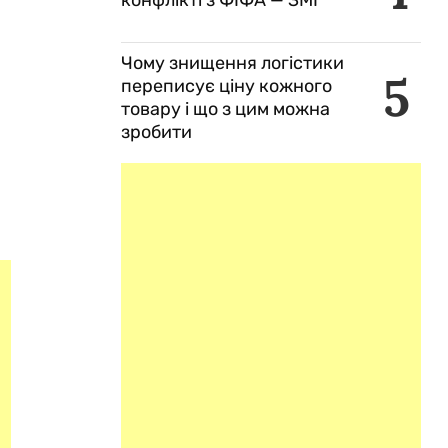
конфлікті з ФІФА — ЗМІ
Чому знищення логістики
5
переписує ціну кожного
товару і що з цим можна
зробити