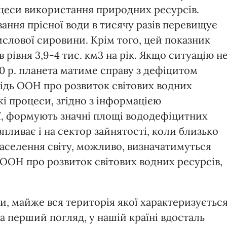
цеси використання природних ресурсів.
ання прісної води в тисячу разів перевищує
мислової сировини. Крім того, цей показник
 рівня 3,9-4 тис. км
3
на рік. Якщо ситуацію н
0 р. планета матиме справу з дефіцитом
відь ООН про розвиток світових водних
акі процеси, згідно з інформацією
ї, формують значні площі вододефіцитних
пливає і на сектор зайнятості, коли близько
аселення світу, можливо, визначатимуться
ООН про розвиток світових водних ресурсів,
и, майже вся територія якої характеризуєтьс
а перший погляд, у нашій країні вдосталь