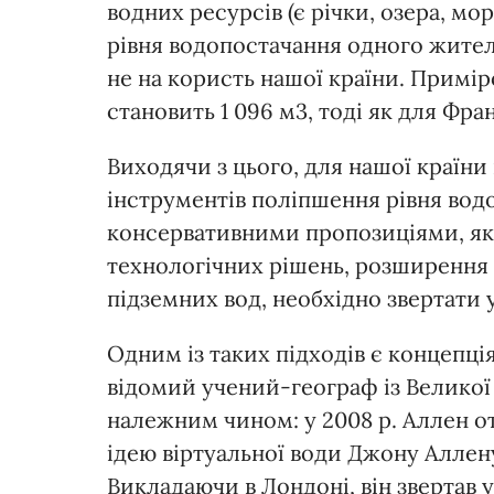
водних ресурсів (є річки, озера, мо
рівня водопостачання одного жител
не на користь нашої країни. Примір
становить 1 096 м
3
, тоді як для Фран
Виходячи з цього, для нашої країн
інструментів поліпшення рівня водо
консервативними пропозиціями, як
технологічних рішень, розширення 
підземних вод, необхідно звертати 
Одним із таких підходів є концепція
відомий учений-географ із Великої
належним чином: у 2008 р. Аллен 
ідею віртуальної води Джону Аллен
Викладаючи в Лондоні, він звертав 