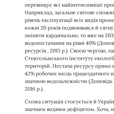
перевищує всі найінтенсивніші про
Наприклад, загальне світове спожив
рівень експлуатації всіх видів про
кожні 20 років подвоювався й сягнув
змінити кардинально, то вже на 203
водопостачання на рівні 40% (Допо
ресурсів , 2015 р.). Своєю чергою, т
Стокгольмського інституту екологі
територій. Нестача ресурсу прямо в
42% робочих місць працездатного н
значною водозалежністю (Доповідь 
2016 р.).
Схожа ситуація стосується й Україн
значним водним дефіцитом. Хоча, н