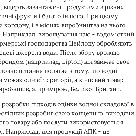
и, вщерть завантажені продуктами з різних
отичні фрукти і багато іншого. При цьому
а кордону, і в місцях виробництва на нього
. Наприклад, вирощування чаю - водомісткий
ермерські господарства Цейлону обробляють
ісцеві джерела води. Після збору врожаю
брендом (наприклад, Lipton) він займає своє
ловне питання полягає в тому, що водні
 межах однієї території, а кінцевий товар
обників, а, приміром, Великої Британії.
розробки підходів оцінки водної складової в
слідник розробив свою концепцію, виходячи 
ого товару або послуги використовується
л. Наприклад, для продукції АПК - це