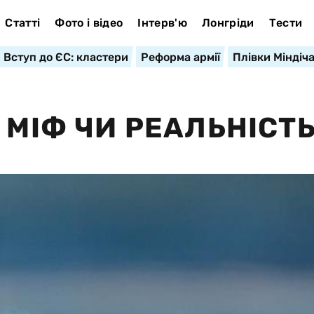
Статті
Фото і відео
Інтерв'ю
Лонгріди
Тести
Вступ до ЄС: кластери
Реформа армії
Плівки Міндіч
 МІФ ЧИ РЕАЛЬНІСТ