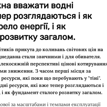
на вважати водні
пер розглядаються і як
ло енергії, і як
розвитку загалом.
літиків прикута до коливань світових цін на
іднедавна стали звичними і для обивателя.
алекосяжній перспективі цінові котируванн
ми зниження. З часом перші місця за
есурси, які поки що перебувають у "тіні".
ні ресурси, які вже тепер розглядаються і
 і як фундамент сталого розвитку загалом.
ової за масштабами і темпами експлуатації