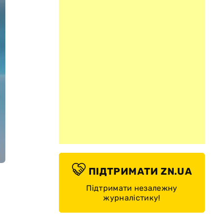
ПІДТРИМАТИ ZN.UA
Підтримати незалежну
журналістику!