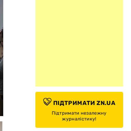
ПІДТРИМАТИ ZN.UA
©
Підтримати незалежну
журналістику!