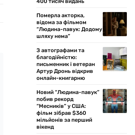
400 тисяч видань
Померла акторка,
відома за фільмом
“Людина-павук: Додому
шляху нема”
З автографами та
благодійністю:
письменник і ветеран
Артур Дронь відкрив
онлайн-книгарню
Новий “Людина-павук”
побив рекорд
“Месників” у США:
фільм зібрав $360
мільйонів за перший
вікенд