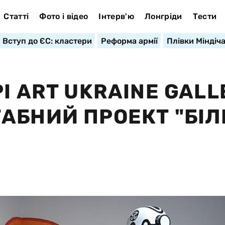
Статті
Фото і відео
Інтерв'ю
Лонгріди
Тести
Вступ до ЄС: кластери
Реформа армії
Плівки Міндіч
І ART UKRAINE GALL
АБНИЙ ПРОЕКТ "БІ