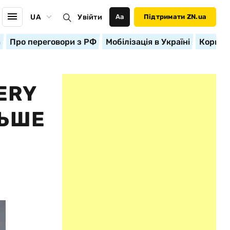
UA
Увійти
Аа
Підтримати ZN.ua
а
Про переговори з РФ
Мобілізація в Україні
Корисн
ERY
ЛЬШЕ