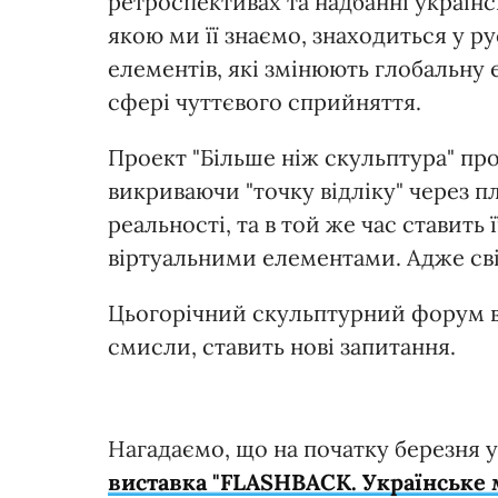
ретроспективах та надбанні українс
якою ми її знаємо, знаходиться у ру
елементів, які змінюють глобальну
сфері чуттєвого сприйняття.
Проект "Більше ніж скульптура" про
викриваючи "точку відліку" через 
реальності, та в той же час ставить
віртуальними елементами. Адже світ
Цьогорічний скульптурний форум ві
смисли, ставить нові запитання.
Нагадаємо, що на початку березня 
виставка "FLASHBACK. Українське 