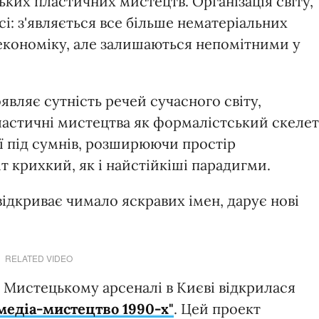
ьких пластичних мистецтв. Організація світу,
сі: з'являється все більше нематеріальних
 економіку, але залишаються непомітними у
являє сутність речей сучасного світу,
пластичні мистецтва як формалістський скелет
 її під сумнів, розширюючи простір
 крихкий, як і найстійкіші парадигми.
дкриває чимало яскравих імен, дарує нові
RELATED VIDEO
у Мистецькому арсеналі в Києві відкрилася
медіа-мистецтво 1990-х"
. Цей проект