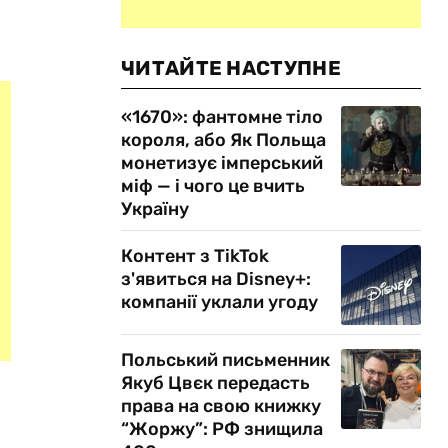
ЧИТАЙТЕ НАСТУПНЕ
«1670»: фантомне тіло
короля, або Як Польща
монетизує імперський
міф — і чого це вчить
Україну
Контент з TikTok
з'явиться на Disney+:
компанії уклали угоду
Польський письменник
Якуб Цвєк передасть
права на свою книжку
“Жоржу”: РФ знищила