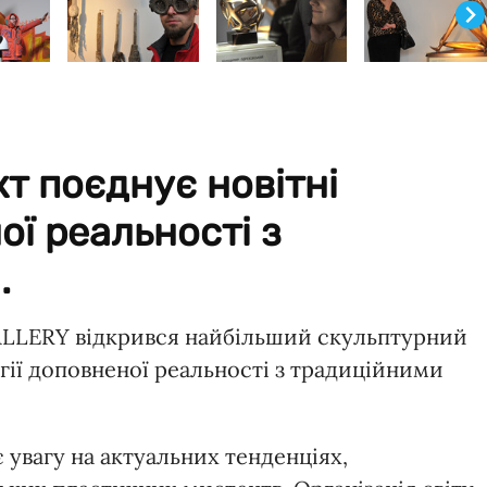
т поєднує новітні
ої реальності з
.
ALLERY відкрився найбільший скульптурний
гії доповненої реальності з традиційними
 увагу на актуальних тенденціях,