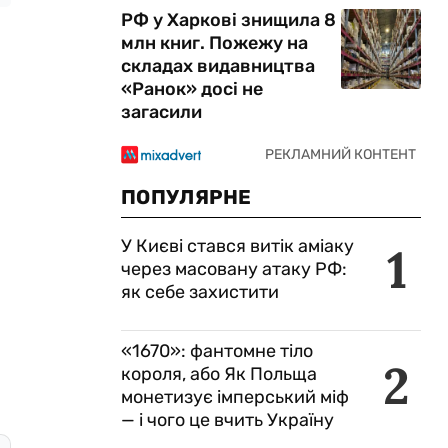
РФ у Харкові знищила 8
млн книг. Пожежу на
складах видавництва
«Ранок» досі не
загасили
ПОПУЛЯРНЕ
У Києві стався витік аміаку
1
через масовану атаку РФ:
як себе захистити
«1670»: фантомне тіло
2
короля, або Як Польща
монетизує імперський міф
— і чого це вчить Україну