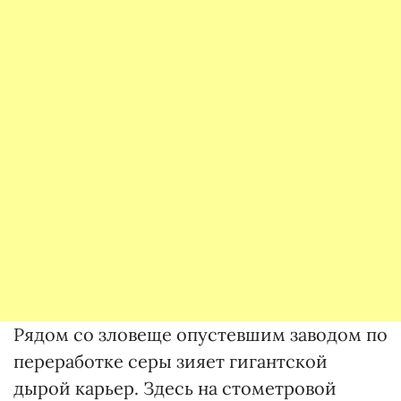
Рядом со зловеще опустевшим заводом по
переработке серы зияет гигантской
дырой карьер. Здесь на стометровой