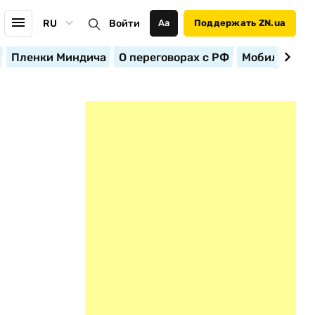
RU
Войти
Аа
Поддержать ZN.ua
Пленки Миндича
О переговорах с РФ
Мобилизация