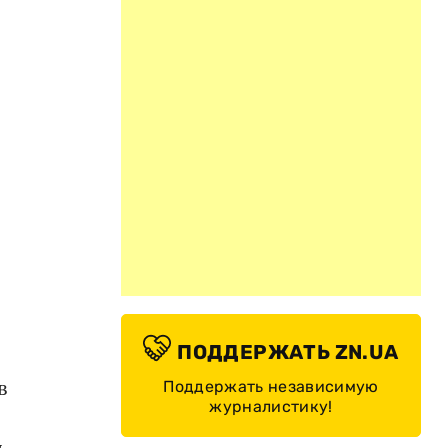
ПОДДЕРЖАТЬ ZN.UA
в
Поддержать независимую
журналистику!
ь