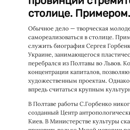
провинции стремит
столице. Примером.
Обычное дело — творческая молод
самореализоваться в столице. При
служить биография Сергея Горбенко
Украине, занимающегося пластичес
перебрался из Полтавы во Львов. Ко
концентрации капиталов, позволяю
художественным проектам. Однако 
впредь считаться крупным культур
В Полтаве работы С.Горбенко никог
созданный Центр антропологически
Киев. В Министерстве культуры ска
приютить только Музей истории рел