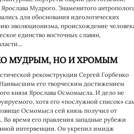
я Ярослава Мудрого. Знаменитого антрополог
овались для обоснования идеологических
орию эволюционизма, происхождение человек
еское единство восточных славян,
асти...
КО МУДРЫМ, НО И ХРОМЫМ
ластической реконструкции Сергей Горбенко
. Наивысшим его творческим достижением
кого князя Ярослава Осмомысла. И дело не
руируемого, хотя его «послужной список» са
розвище Осмомысл сей князь получил от
. Во время его правления западные рубежи
ранной интервенции. Он укрепил имидж