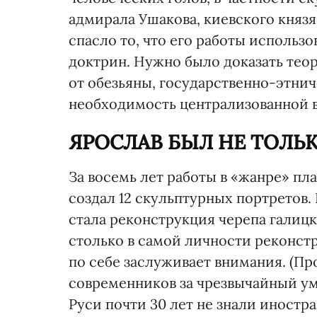
адмирала Ушакова, киевского княз
спасло то, что его работы использ
доктрин. Нужно было доказать те
от обезьяны, государственно-этнич
необходимость централизованной вл
ЯРОСЛАВ БЫЛ НЕ ТОЛЬ
За восемь лет работы в «жанре» п
создал 12 скульптурных портретов
стала реконструкция черепа галиц
столько в самой личности реконст
по себе заслуживает внимания. (П
современников за чрезвычайный ум
Руси почти 30 лет не знали иност