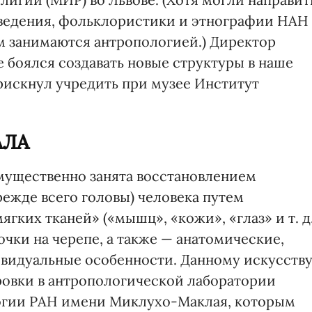
оведения, фольклористики и этнографии НАН
м занимаются антропологией.) Директор
 боялся создавать новые структуры в наше
рискнул учредить при музее Институт
АЛА
мущественно занята восстановлением
ежде всего головы) человека путем
гких тканей» («мышц», «кожи», «глаз» и т. д.
чки на черепе, а также — анатомические,
ивидуальные особенности. Данному искусств
ровки в антропологической лаборатории
огии РАН имени Миклухо-Маклая, которым