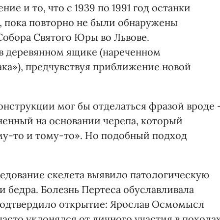
е и то, что с 1939 по 1991 год останки
 пока повторно не были обнаружены
Собора Святого Юры во Львове.
 в деревянном ящике (нареченном
ка»), предчувствуя приближение новой
нструкции мог бы отделаться фразой вроде
ненный на основании черепа, который
му-то и тому-то». Но подобный подход
едование скелета выявило патологическую
 бедра. Болезнь Пертеса обуславливала
подтвердило открытие: Ярослав Осмомысл
часто уклонялся от личного участия в похода