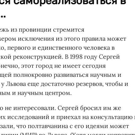
ся самореализоваться в
..
ежь из провинции стремится
мером исключения из этого правила может
, первого и единственного человека в
кой реконструкцией. В 1998 году Сергей
нечно, этот город не имеет сегодня
щей полнокровно развиваться научным и
у Львова еще достаточно резервов, чтобы и
ным и научным центром.
о не интересовали. Сергей бросил им же
х исследований и приехал на консультацию 
зали, что полтавчанина с его идеями может
игии (МИР) во Львове. (Хотя могли направит