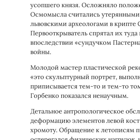
усопшего князя. Осложняло положени
Осмомысла считались утерянными,
львовскими археологами в крипте 
Первооткрыватель спрятал их туда
впоследствии «сундучком Пастерна
войны.
Молодой мастер пластической реко
«это скульптурный портрет, выпол
приписывается тем-то и тем-то то
Горбенко показался ненаучным.
Детальное антропологическое обсл
деформацию элементов левой кости
хромоту. Обращение к летописям 
остерегался физических нагрузок, 