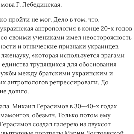
мова Г. Лебединская.
о пройти не мог. Дело в том, что,
 украинская антропология в конце 20-х годов
к со своими учениками имел неосторожность
ности и этнические признаки украинцев.
 лженауку, «которая используется врагами
 единства трудящихся для обоснования
дружбы между братскими украинским и
их антропологов репрессировали. До
не дошло.
ала. Михаил Герасимов в 30—40-х годах
 мамонтов, обезьян. Только потом ему
Герасимов создал галерею из двухсот
скульптурные портреты Марии Достоевской,