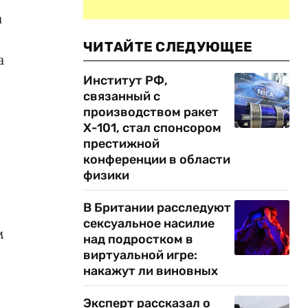
а
ЧИТАЙТЕ СЛЕДУЮЩЕЕ
а
Институт РФ,
связанный с
производством ракет
Х-101, стал спонсором
престижной
конференции в области
физики
В Британии расследуют
сексуальное насилие
м
над подростком в
виртуальной игре:
накажут ли виновных
Эксперт рассказал о