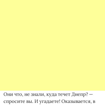
Они что, не знали, куда течет Днепр? —
спросите вы. И угадаете! Оказывается, в