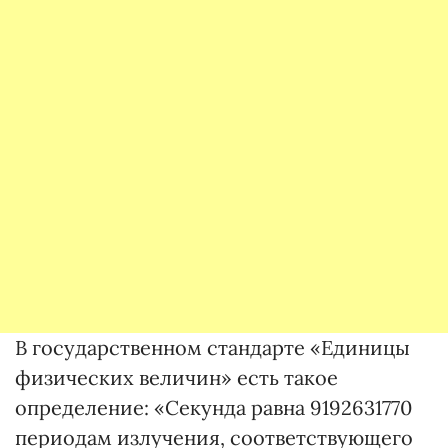
В государственном стандарте «Единицы
физических величин» есть такое
определение: «Секунда равна 9192631770
периодам излучения, соответствующего