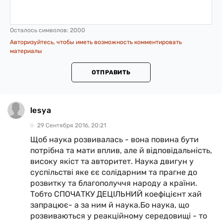
Осталось символов:
2000
Авторизуйтесь, чтобы иметь возможность комментировать
материалы
ОТПРАВИТЬ
lesya
29 Сентября 2016, 20:21
Щоб наука розвивалась - вона повина бути
потрібна та мати вплив, але й відповідальність,
високу якіст та авторитет. Наука двигун у
суспільстві яке єє солідарним та прагне до
розвитку та благополуччя народу а країни.
Тобто СПОЧАТКУ ДЕЦІЛЬНИЙ коефіцієнт хай
запрацює- а за ним й наука.Бо наука, що
розвиваються у реакційному середовищі - то