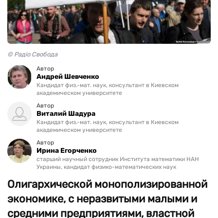
© Радіо Свобода
Автор
Андрей Шевченко
Кандидат физ.-мат. наук, консультант в Киевском
академическом университете
Автор
Виталий Шадура
Кандидат физ.-мат. наук, консультант в Киевском
академическом университете
Автор
Ирина Егорченко
старший научный сотрудник Института математики НАН
Украины, кандидат физико-математических наук
Олигархической монополизированной
экономике, с неразвитыми малыми и
средними предприятиями, властной