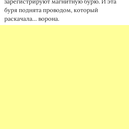
зарегистрируют магнитную бурю. И эта
буря поднята проводом, который
раскачала… ворона.