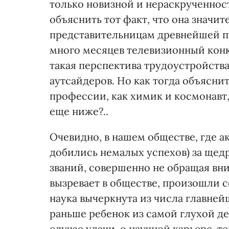
только новизной и нераскрученно
объяснить тот факт, что она значи
представительницам древнейшей 
много месяцев телевизионный кон
такая перспектива трудоустройств
аутсайдеров. Но как тогда объясни
профессии, как химик и космонавт,
еще ниже?..
Очевидно, в нашем обществе, где а
добились немалых успехов) за щед
званий, совершенно не обращая вни
вызревает в обществе, произошли с
наука вычеркнута из числа главне
раньше ребенок из самой глухой дер
случае удачи, о научной карьере, т