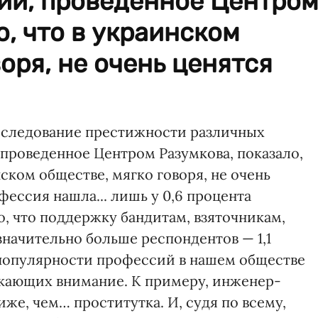
ий, проведенное Центро
о, что в украинском
оря, не очень ценятся
сследование престижности различных
проведенное Центром Разумкова, показало,
нском обществе, мягко говоря, не очень
фессия нашла... лишь у 0,6 процента
, что поддержку бандитам, взяточникам,
 значительно больше респондентов — 1,1
 популярности профессий в нашем обществе
екающих внимание. К примеру, инженер-
же, чем… проститутка. И, судя по всему,