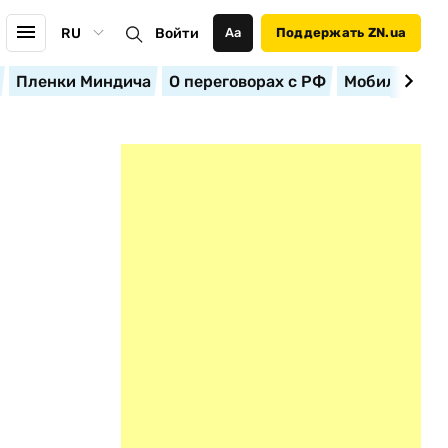
RU
Войти
Аа
Поддержать ZN.ua
Пленки Миндича
О переговорах с РФ
Мобилизация