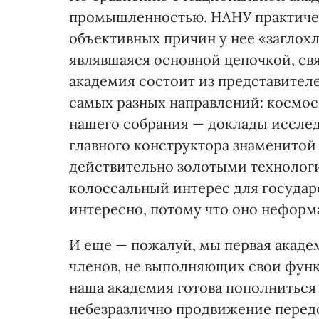
промышленностью. НАНУ практическ
объективных причин у нее «заглохл
являвшаяся основной цепочкой, св
академия состоит из представите
самых разных направлений: космос
нашего собрания — доклады исследо
главного конструктора знаменитой
действительно золотыми технологи
колоссальный интерес для государ
интересно, потому что оно неформ
И еще — пожалуй, мы первая акаде
членов, не выполняющих свои фун
наша академия готова пополнитьс
небезразлично продвижение перед