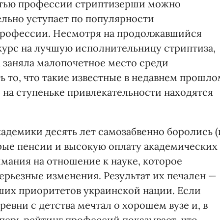
стью профессии стриптизерши можно
тельно уступает по популярности
профессии. Несмотря на продолжавшийся
курс на лучшую исполнительницу стриптиза,
а заняла малопочетное место среди
ть то, что такие известные в недавнем прошло
 на ступеньке привлекательности находятся
кадемики десять лет самозабвенно боролись (
рые пенсии и высокую оплату академических
мания на отношение к науке, которое
ерьезные изменения. Результат их печален —
йших приоритетов украинской нации. Если
евни с детства мечтал о хорошем вузе и, в
еперь рейтинг профессий показывает, что