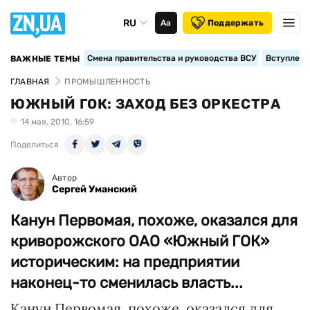
RU
Аа
Поддержать
Смена правительства и руководства ВСУ
Вступление
ВАЖНЫЕ ТЕМЫ
ГЛАВНАЯ
ПРОМЫШЛЕННОСТЬ
ЮЖНЫЙ ГОК: ЗАХОД БЕЗ ОРКЕСТРА
14 мая, 2010, 16:59
Поделиться
Автор
Сергей Уманский
Канун Первомая, похоже, оказался для
криворожского ОАО «Южный ГОК»
историческим: на предприятии
наконец-то сменилась власть...
Канун Первомая, похоже, оказался для