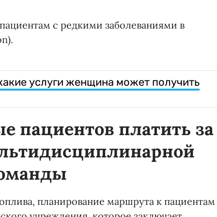
 пациентам с редкими заболеваниями в
n).
какие услуги женщина может получить
е пациентов платить за
ультидисциплинарной
оманды
топлива, планирование маршрута к пациентам
нского учреждения, которое заключает