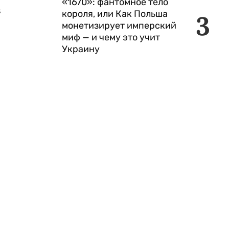
«1670»: фантомное тело
в
короля, или Как Польша
3
монетизирует имперский
миф — и чему это учит
Украину