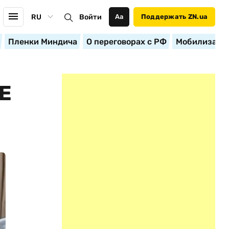
RU
Войти
Аа
Поддержать ZN.ua
Пленки Миндича
О переговорах с РФ
Мобилизация
Е