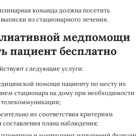
иплинарная команда должна посетить
е выписки из стационарного лечения.
аллиативной медпомощи
ь пациент бесплатно
ействуют следующие услуги:
едицинской помощи пациенту по месту их
анием стационара на дому при необходимости
в телекоммуникации;
осительно их соответствия критериям
 составления плана наблюдения;
я пациентов и мониторинг нарушений функци