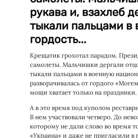
рукава и, взахлеб 
тыкали пальцами в
гордость...
Крещатик грохотал парадом. Презид
самолеты. Мальчишки дергали отцов
тыкали пальцами в военную национ
разворачивалась от гордого «Могем!
мощи хватает только на праздники.
А в это время под куполом рестав
В нем участвовали четверо. До не
которому не дали слово во время т
«Украина» и даже не пригласили в