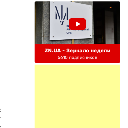
ZN.UA - Зеркало недели
в
5610 подписчиков
е
я
у