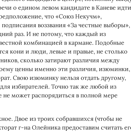
речи о едином левом кандидате в Каневе идт
предположение, что «Союз Некучм»,
 подписания воззвания «За честные выборы»,
ний раз. И не потому, что каждый из
звестной комбинацией в кармане. Подобные
я кони и люди, левые и правые, не столько
ников, сколько затирают различия между
воему ценны именно эти различия, изюминки,
ат. Свою изюминку нельзя отдать другому,
для избирателей. Точно так же любой из
 не может распорядиться в полной мере
ое. Двое из троих собравшихся (чтобы не
кторат г-на Олейника предоставим считать ег