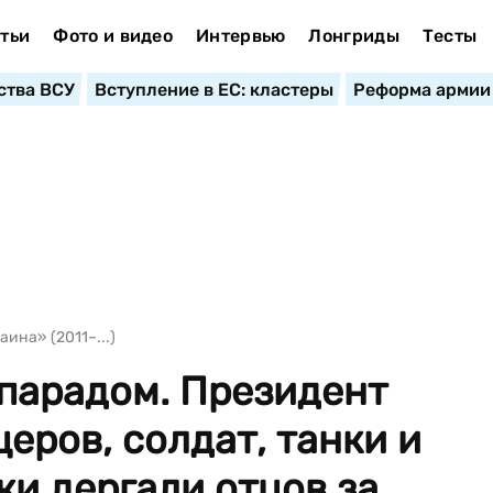
тьи
Фото и видео
Интервью
Лонгриды
Тесты
ства ВСУ
Вступление в ЕС: кластеры
Реформа армии
ина» (2011–...)
 парадом. Президент
еров, солдат, танки и
и дергали отцов за