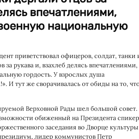
делясь впечатлениями,
 военную национальную
ент приветствовал офицеров, солдат, танки 
 за рукава и, взахлеб делясь впечатлениями,
альную гордость. У взрослых душа
». И тут же сворачивалась от обиды на то, чт
рируемой Верховной Рады шел большой совет.
возможности обиженный на Президента спикер
оржественного заседания во Дворце культуры
 президиум, лидер коммунистов Петр