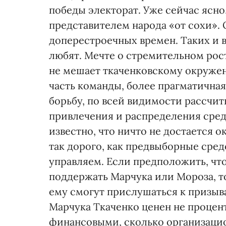
победы электорат. Уже сейчас ясно,
представителем народа «от сохи».
доперестроечных времен. Таких и в 
любят. Мечте о стремительном рост
не мешает ткаченковскому окружен
часть команды, более прагматичная,
борьбу, по всей видимости рассчиты
привлечения и распределения сред
известно, что ничто не достается 
так дорого, как предвыборные средс
управляем. Если предположить, что
поддержать Марчука или Мороза, 
ему смогут прислушаться к призыва
Марчука Ткаченко ценен не процен
финансовыми, сколько организац