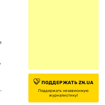
и
о
ПОДДЕРЖАТЬ ZN.UA
,
Поддержать независимую
журналистику!