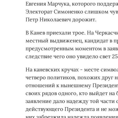
Евгения Марчука, которого поддер
Электорат Симоненко слишком чув
Петр Николаевич дорожит.
В Канев приехали трое. На Черкас
местный выдвиженец, кандидат в пр
предусмотренным моментом в заявл
следствие чего оно увидело свет 25 
На каневских кручах - месте симв
четверо политиков, похожих друг 
отношений к нынешнему Президенту
своих рядов одного, кто выйдет на
заявление дало надежду той части о
действующего Президента и не мож
них забрезжила надежда появления 