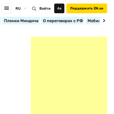
RU
Войти
Аа
Поддержать ZN.ua
Пленки Миндича
О переговорах с РФ
Мобилизация