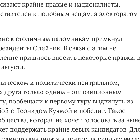
живают крайне правые и националисты.
ствителен к подобным вещам, а электоратом
чине к столичным паломникам примкнул
езиденты Олейник. В связи с этим не
ение пришлось вносить некоторые правки, 
августа.
олическом и политически нейтральном,
на друга только одним - оппозиционным
, пообещали к первому туру выдвинуть из
 бой с Леонидом Кучмой и победит. Такое
бщества, которая не хочет голосовать за нын
ет поддержать крайне левых кандидатов. Дл
единого кандидата в центре, поскольку ввид