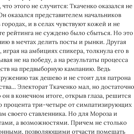
 что этого не случится: Ткаченко оказался не
 Он оказался представителем начальников
городах, и в селах чувствуют кожей и не
е рейтинга не суждено было сбыться. Но это
ию в мечтах делить посты и рынки. Другая
 играя на амбициях спикера, толкнула его в
вая не на победу, а на результаты процесса
ств на предвыборную кампанию. Ведь
окружению так дешево и не стоит для патрона
тва... Электорат Ткаченко мал, но достаточн
 он в конечном итоге, открыв глаза, решится
то процента три-четыре от симпатизирующих
м своего ставленника. Но для Мороза и
тами, а возможностями. Причем не столько
ионными, позволяющими отчасти помешать