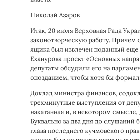
Николай Азаров
Итак, 20 июля Верховная Рада Укра
законотворческую работу. Причем с
ящика был извлечен поданный еще
Еханурова проект «Основных напра
депутаты обсудили его на парламе
опозданием, чтобы хотя бы формал
Доклад министра финансов, содокл
трехминутные выступления от деп
накатанная и, в некотором смысле, 
Буквально за два дня до слушаний
глава последнего кучмовского пра
доклад был не просто первым выст