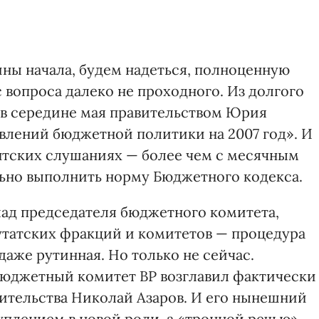
ины начала, будем надеться, полноценную
 вопроса далеко не проходного. Из долгого
 в середине мая правительством Юрия
влений бюджетной политики на 2007 год». И
нтских слушаниях — более чем с месячным
ьно выполнить норму Бюджетного кодекса.
ад председателя бюджетного комитета,
утатских фракций и комитетов — процедура
даже рутинная. Но только не сейчас.
 бюджетный комитет ВР возглавил фактически
вительства Николай Азаров. И его нынешний
уплением в новой роли, а «тронной речью»