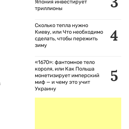
3
Япония инвестирует
триллионы
Сколько тепла нужно
4
Киеву, или Что необходимо
сделать, чтобы пережить
зиму
«1670»: фантомное тело
короля, или Как Польша
5
монетизирует имперский
миф — и чему это учит
а
Украину