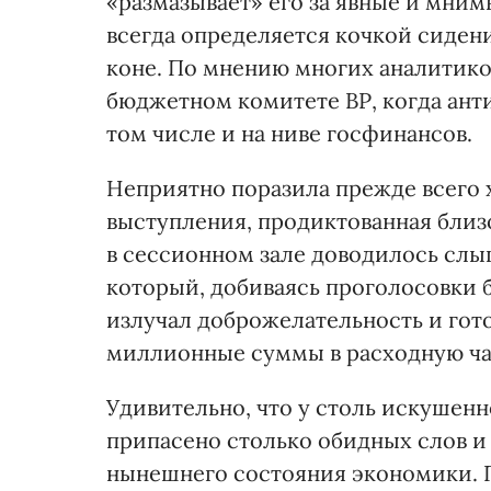
«размазывает» его за явные и мним
всегда определяется кочкой сидени
коне. По мнению многих аналитиков
бюджетном комитете ВР, когда ант
том числе и на ниве госфинансов.
Неприятно поразила прежде всего 
выступления, продиктованная бли
в сессионном зале доводилось слы
который, добиваясь проголосовки б
излучал доброжелательность и гото
миллионные суммы в расходную ча
Удивительно, что у столь искушенн
припасено столько обидных слов и
нынешнего состояния экономики. П