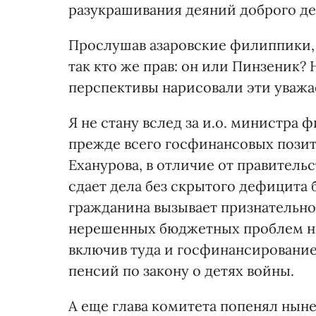
разукрашивания деяний доброго де
Прослушав азаровские филиппики,
так кто же прав: он или Пинзеник? 
перспективы нарисовали эти уваж
Я не стану вслед за и.о. министра 
прежде всего госфинансовых позити
Еханурова, в отличие от правитель
сдает дела без скрытого дефицита б
гражданина вызывает признательно
нерешенных бюджетных проблем нын
включив туда и госфинансировани
пенсий по закону о детях войны.
А еще глава комитета попенял нын