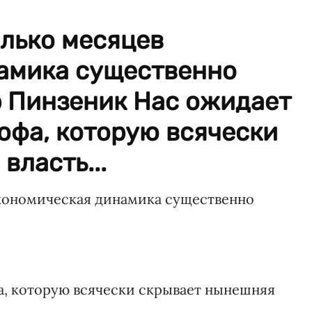
олько месяцев
амика существенно
р Пинзеник Нас ожидает
офа, которую всячески
власть...
экономическая динамика существенно
а, которую всячески скрывает нынешняя