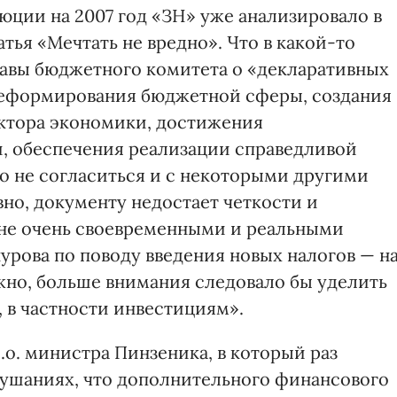
ции на 2007 год «ЗН» уже анализировало в
атья «Мечтать не вредно». Что в какой-то
лавы бюджетного комитета о «декларативных
реформирования бюджетной сферы, создания
ектора экономики, достижения
, обеспечения реализации справедливой
о не согласиться и с некоторыми другими
вно, документу недостает четкости и
 не очень своевременными и реальными
урова по поводу введения новых налогов — н
ожно, больше внимания следовало бы уделить
 в частности инвестициям».
и.о. министра Пинзеника, в который раз
лушаниях, что дополнительного финансового