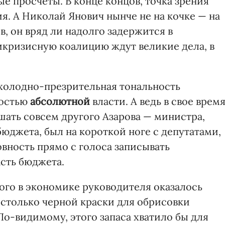
ые просчеты. В конце концов, точка зрения
я. А Николай Янович нынче не на кочке — на
, он вряд ли надолго задержится в
икризисную коалицию ждут великие дела, в
холодно-презрительная тональность
зостью
абсолютной
власти. А ведь в свое врем
шать совсем другого Азарова — министра,
юджета, был на короткой ноге с депутатами,
вность прямо с голоса записывать
сть бюджета.
ого в экономике руководителя оказалось
 столько черной краски для обрисовки
о-видимому, этого запаса хватило бы для