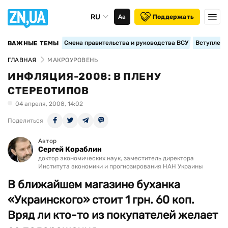
RU
Аа
Поддержать
Смена правительства и руководства ВСУ
Вступление
ВАЖНЫЕ ТЕМЫ
ГЛАВНАЯ
МАКРОУРОВЕНЬ
ИНФЛЯЦИЯ-2008: В ПЛЕНУ
СТЕРЕОТИПОВ
04 апреля, 2008, 14:02
Поделиться
Автор
Сергей Кораблин
доктор экономических наук, заместитель директора
Института экономики и прогнозирования НАН Украины
В ближайшем магазине буханка
«Украинского» стоит 1 грн. 60 коп.
Вряд ли кто-то из покупателей желает