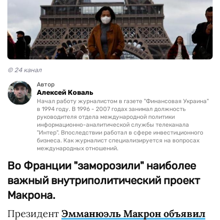
© 24 канал
Автор
Алексей Коваль
Начал работу журналистом в газете "Финансовая Украина"
в 1994 году. В 1996 - 2007 годах занимал должность
руководителя отдела международной политики
информационно-аналитической службы телеканала
"Интер". Впоследствии работал в сфере инвестиционного
бизнеса. Как журналист специализируется на вопросах
международных отношений.
Во Франции "заморозили" наиболее
важный внутриполитический проект
Макрона.
Президент
Эмманюэль Макрон объявил