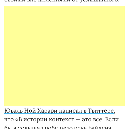
Юваль Ной Харари написал в Твиттере
,
что «В истории контекст — это все. Если
бы я услышал победную речь Байдена