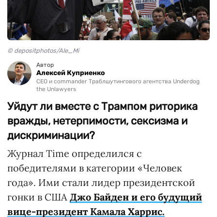
© depositphotos/Ale_Mi
Автор
Алексей Куприенко
CEO и commander Траблшутингового агентства Underdog
the Unlawyers
Уйдут ли вместе с Трампом риторика
вражды, нетерпимости, сексизма и
дискриминации?
Журнал Time определился с
победителями в категории «Человек
года». Ими стали лидер президентской
гонки в США
Джо Байден и его будущий
вице-президент Камала Харрис.