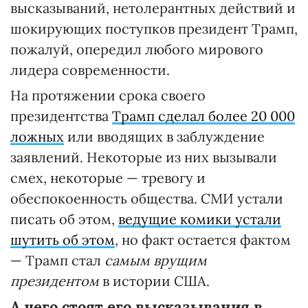
высказываний, нетолерантных действий и
шокирующих поступков президент Трамп,
пожалуй, опередил любого мирового
лидера современности.
На протяжении срока своего
президентства
Трамп сделал более 20 000
ложных
или вводящих в заблуждение
заявлений. Некоторые из них вызывали
смех, некоторые — тревогу и
обеспокоенность общества. СМИ устали
писать об этом,
ведущие комики устали
шутить об этом
, но факт остается фактом
— Трамп стал
самым врущим
президентом
в истории США.
А чего стоят его высказывания в