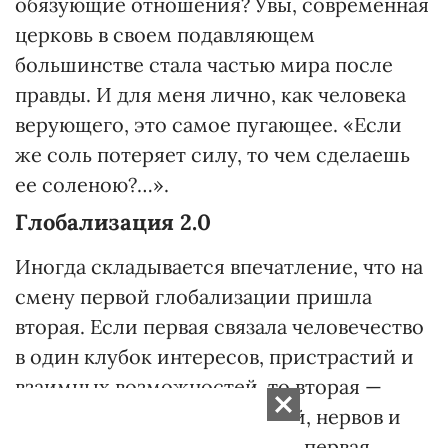
обязующие отношения? Увы, современная
церковь в своем подавляющем
большинстве стала частью мира после
правды. И для меня лично, как человека
верующего, это самое пугающее. «Если
же соль потеряет силу, то чем сделаешь
ее соленою?…».
Глобализация 2.0
Иногда складывается впечатление, что на
смену первой глобализации пришла
вторая. Если первая связала человечество
в один клубок интересов, пристрастий и
взаимных возможностей, то вторая —
переплела его в комок фобий, нервов и
взаимного отторжения. Если первая