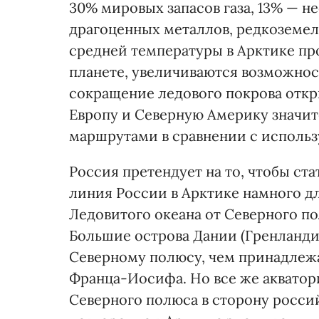
30% мировых запасов газа, 13% — н
драгоценных металлов, редкоземель
средней температуры в Арктике про
планете, увеличиваются возможнос
сокращение ледового покрова откр
Европу и Северную Америку значи
маршрутами в сравнении с исполь
Россия претендует на то, чтобы ст
линия России в Арктике намного дл
Ледовитого океана от Северного п
Большие острова Дании (Гренланди
Северному полюсу, чем принадлежа
Франца-Иосифа. Но все же акватор
Северного полюса в сторону россий