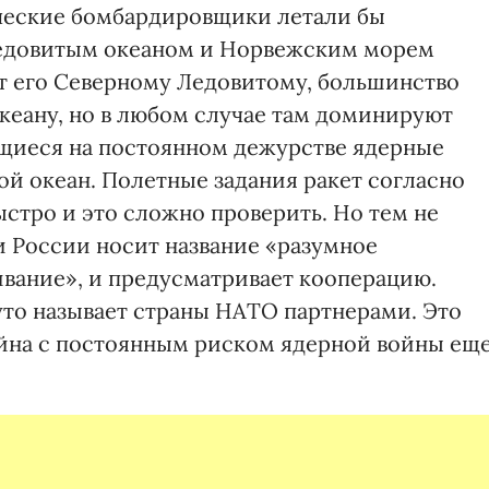
ические бомбардировщики летали бы
едовитым океаном и Норвежским морем
ит его Северному Ледовитому, большинство
океану, но в любом случае там доминируют
ящиеся на постоянном дежурстве ядерные
й океан. Полетные задания ракет согласно
стро и это сложно проверить. Но тем не
 России носит название «разумное
ивание», и предусматривает кооперацию.
то называет страны НАТО партнерами. Это
война с постоянным риском ядерной войны ещ