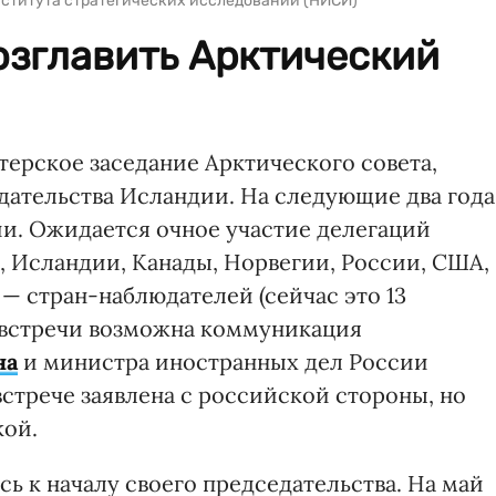
ститута стратегических исследований (НИСИ)
озглавить Арктический
терское заседание Арктического совета,
дательства Исландии. На следующие два года
ии. Ожидается очное участие делегаций
, Исландии, Канады, Норвегии, России, США,
— стран-наблюдателей (сейчас это 13
е встречи возможна коммуникация
на
и министра иностранных дел России
встрече заявлена с российской стороны, но
кой.
сь к началу своего председательства. На май