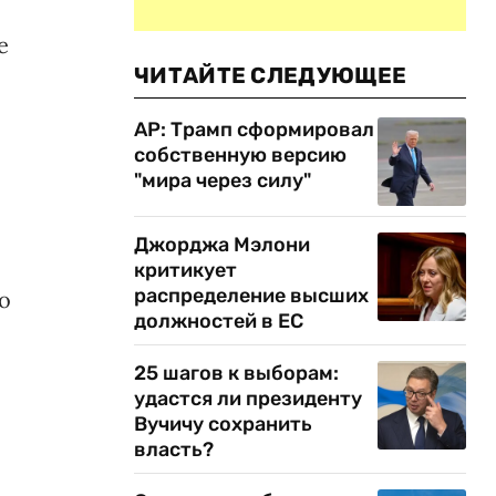
е
ЧИТАЙТЕ СЛЕДУЮЩЕЕ
AP: Трамп сформировал
собственную версию
"мира через силу"
Джорджа Мэлони
критикует
распределение высших
о
должностей в ЕС
.
25 шагов к выборам:
удастся ли президенту
Вучичу сохранить
власть?