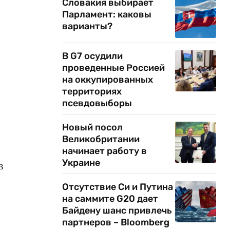
Словакия выбирает
Парламент: каковы
варианты?
В G7 осудили
проведенные Россией
на оккупированных
территориях
псевдовыборы
Новый посол
Великобритании
начинает работу в
Украине
в
Отсутствие Си и Путина
на саммите G20 дает
Байдену шанс привлечь
партнеров – Bloomberg