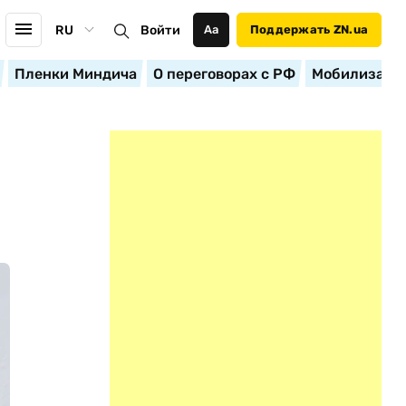
RU
Войти
Аа
Поддержать ZN.ua
Пленки Миндича
О переговорах с РФ
Мобилизация