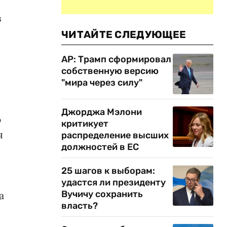
в
ЧИТАЙТЕ СЛЕДУЮЩЕЕ
AP: Трамп сформировал
собственную версию
"мира через силу"
Джорджа Мэлони
ю
критикует
я
распределение высших
должностей в ЕС
25 шагов к выборам:
удастся ли президенту
Вучичу сохранить
а
власть?