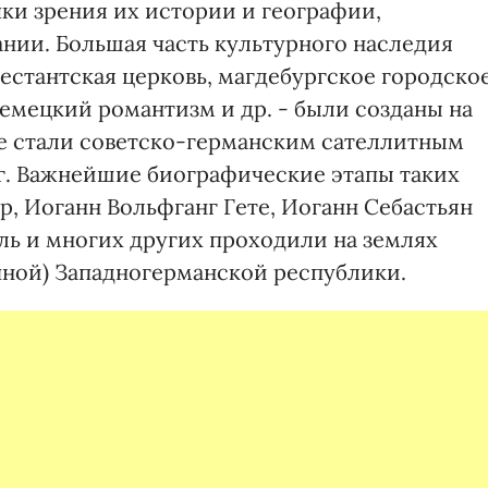
ки зрения их истории и географии,
нии. Большая часть культурного наследия
естантская церковь, магдебургское городско
немецкий романтизм и др. - были созданы на
е стали советско-германским сателлитным
гг. Важнейшие биографические этапы таких
, Иоганн Вольфганг Гете, Иоганн Себастьян
ль и многих других проходили на землях
упной) Западногерманской республики.