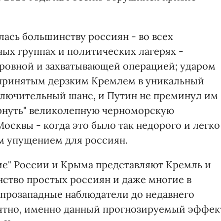
лась большинству россиян - во всех
ых группах и политических лагерях -
скровной и захватывающей операцией; ударом
дпринятым дерзким Кремлем в уникальный
ключительный шанс, и Путин не преминул им
вернуть" великолепную черноморскую
сквы - когда это было так недорого и легко
м упущением для россиян.
ие" России и Крыма представляют Кремль и
ство простых россиян и даже многие в
прозападные наблюдатели до недавнего
оятно, именно данный прогнозируемый эффек