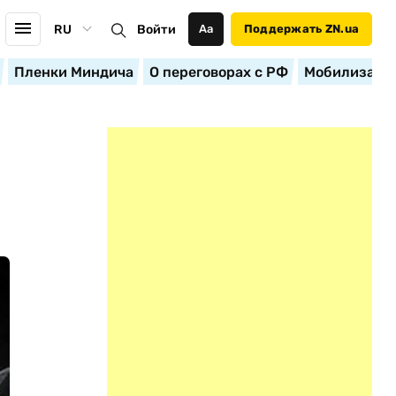
RU
Войти
Аа
Поддержать ZN.ua
Пленки Миндича
О переговорах с РФ
Мобилизация