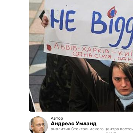
Автор
Андреас Умланд
аналитик Стокгольмского центра вост