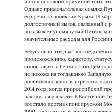
и стал основной причиной того, чт
Однако примечательная ссылка Пут
его речи об аннексии Крыма 18 март
долгосрочный вызов, связанный с 
показывает упомянутый Путиным не
значительные расходы для России 
Безусловно эти два "воссоединения
происхождению, характеру, статусу
сопоставить с Германской Демокра
не похожа на тогдашнюю Западную
российская военная агрессия, подг
2014 года, когда пророссийский пр
находился у власти. В Восточной Г
восстало против спонсируемой Мос
1990 года сложный внутри- и внеш