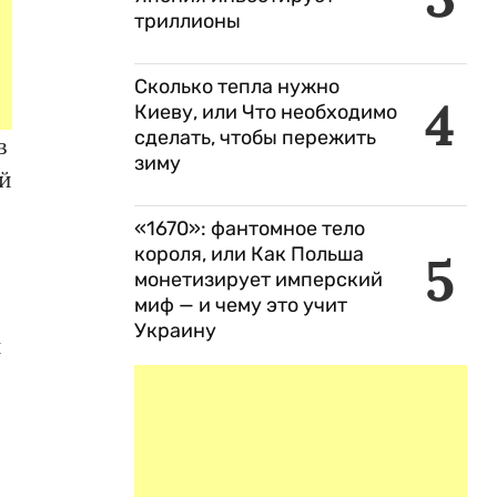
триллионы
Сколько тепла нужно
4
Киеву, или Что необходимо
сделать, чтобы пережить
в
зиму
й
«1670»: фантомное тело
короля, или Как Польша
5
монетизирует имперский
миф — и чему это учит
Украину
и