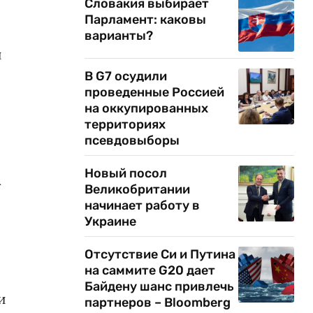
Словакия выбирает
Парламент: каковы
варианты?
й
В G7 осудили
проведенные Россией
на оккупированных
территориях
псевдовыборы
Новый посол
а
Великобритании
начинает работу в
Украине
Отсутствие Си и Путина
на саммите G20 дает
Байдену шанс привлечь
и
партнеров – Bloomberg