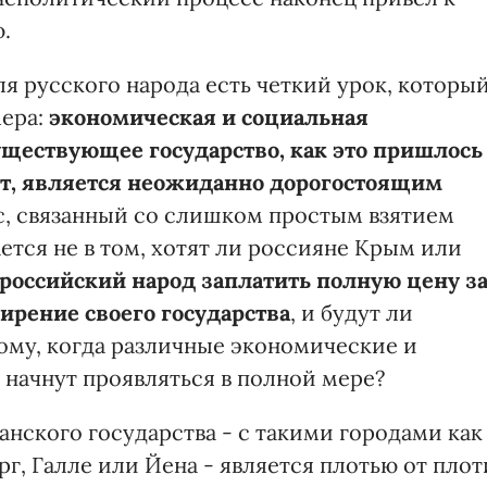
.
ля русского народа есть четкий урок, которы
мера:
экономическая и социальная
уществующее государство, как это пришлось
ет, является неожиданно дорогостоящим
с, связанный со слишком простым взятием
ается не в том, хотят ли россияне Крым или
 российский народ заплатить полную цену з
ирение своего государства
, и будут ли
ому, когда различные экономические и
начнут проявляться в полной мере?
нского государства - с такими городами как
рг, Галле или Йена - является плотью от плот