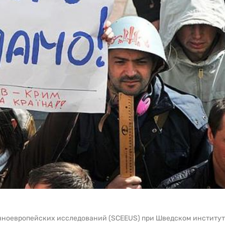
очноевропейских исследований (SCEEUS) при Шведском институ