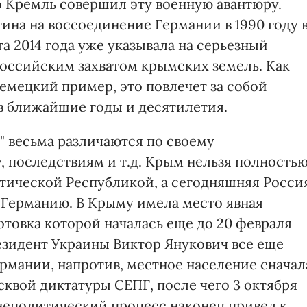
о Кремль совершил эту военную авантюру.
ина на воссоединение Германии в 1990 году 
а 2014 года уже указывала на серьезный
российским захватом крымских земель. Как
мецкий пример, это повлечет за собой
в ближайшие годы и десятилетия.
" весьма различаются по своему
, последствиям и т.д. Крым нельзя полность
тической Республикой, а сегодняшняя Росси
 Германию. В Крыму имела место явная
отовка которой началась еще до 20 февраля
езидент Украины Виктор Янукович все еще
ермании, напротив, местное население сначал
квой диктатуры СЕПГ, после чего 3 октября
неполитический процесс наконец привел к