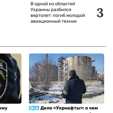
В одной из областей
3
Украины разбился
вертолет: погиб молодой
авиационный техник
ему
Дело «Укрнафты»: о чем