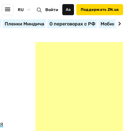
RU
Войти
Аа
Поддержать ZN.ua
Пленки Миндича
О переговорах с РФ
Мобилизация
я