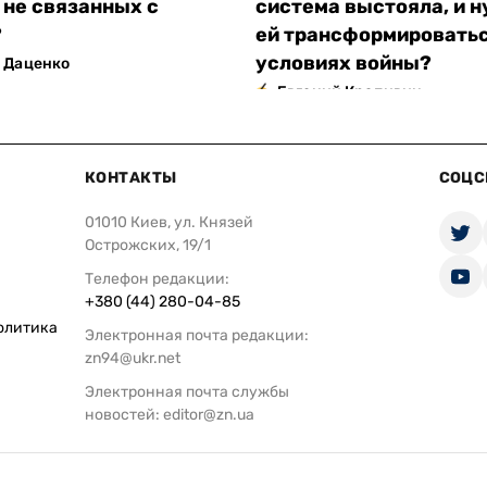
 не связанных с
система выстояла, и н
?
ей трансформироватьс
условиях войны?
 Даценко
Евгений Крапивин
КОНТАКТЫ
СОЦС
01010 Киев, ул. Князей
Острожских, 19/1
Телефон редакции:
+380 (44) 280-04-85
олитика
Электронная почта редакции:
zn94@ukr.net
Электронная почта службы
новостей:
editor@zn.ua