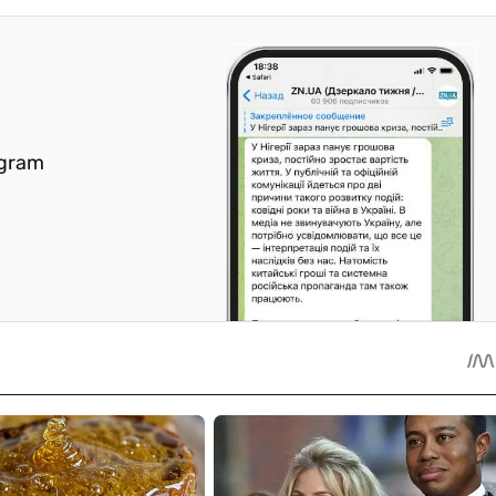
egram