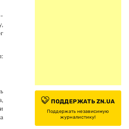
 -
,
г
:
ь
а,
ПОДДЕРЖАТЬ ZN.UA
и
Поддержать независимую
ка
журналистику!