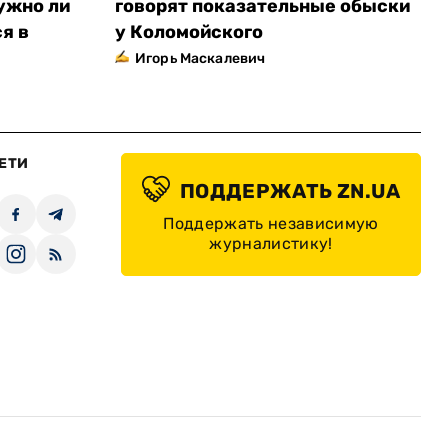
ужно ли
говорят показательные обыски
я в
у Коломойского
Игорь Маскалевич
ЕТИ
ПОДДЕРЖАТЬ ZN.UA
Поддержать независимую
журналистику!