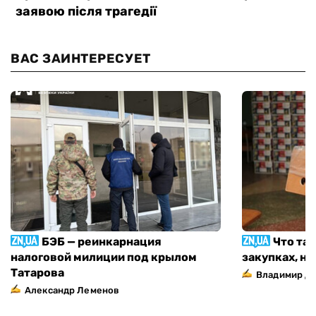
ВАС ЗАИНТЕРЕСУЕТ
БЭБ — реинкарнация
Что та
налоговой милиции под крылом
закупках, н
Татарова
Владимир Д
Александр Леменов