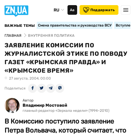
RU
Аа
Поддержать
Смена правительства и руководства ВСУ
Вступление
ВАЖНЫЕ ТЕМЫ
ГЛАВНАЯ
ВНУТРЕННЯЯ ПОЛИТИКА
ЗАЯВЛЕНИЕ КОМИССИИ ПО
ЖУРНАЛИСТСКОЙ ЭТИКЕ ПО ПОВОДУ
ГАЗЕТ «КРЫМСКАЯ ПРАВДА» И
«КРЫМСКОЕ ВРЕМЯ»
27 августа, 2004, 00:00
Поделиться
Автор
Владимир Мостовой
главный редактор «Зеркала недели» (1994–2010)
В Комиссию поступило заявление
Петра Вольвача, который считает, что