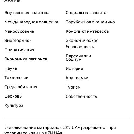
АРХИВ
Внутренняя политика
Социальная защита
Международная политика
Зарубежная экономика
Макроуровень
Конфликт интересов
Энергорынок
Экономическая
безопасность
Приватизация
Персоналии
Экономика регионов
Социум
Наука
История
Технологии
Круг семьи
Среда обитания
Туризм
Церковь
Собственность
Культура
Использование материалов «ZN.UA» разрешается при
условии ссылки на «ZN.UA».