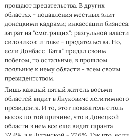
прощают предательства. В других
областях - подавления местных элит
донецкими кадрами; инкассации бизнеса;
затрат на "смотрящих"; разгульной власти
силовиков; и тоже - предательства. Но,
если Донбасс "Батя" предал своим
побегом, то остальные, в прошлом
лояльные к нему области - всем своим
президентством.
Лишь каждый пятый житель восьми
областей видит в Януковиче легитимного
президента. И то, этот показатель столь
высок по той причине, что в Донецкой
области в нем все еще видят гаранта
32,4%, а в Луганской - 27,6%. Так что, если