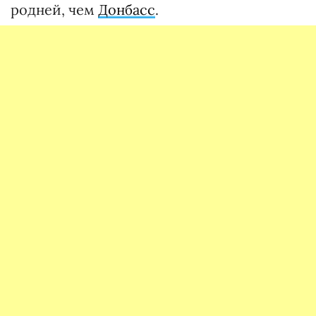
родней, чем
Донбасс
.