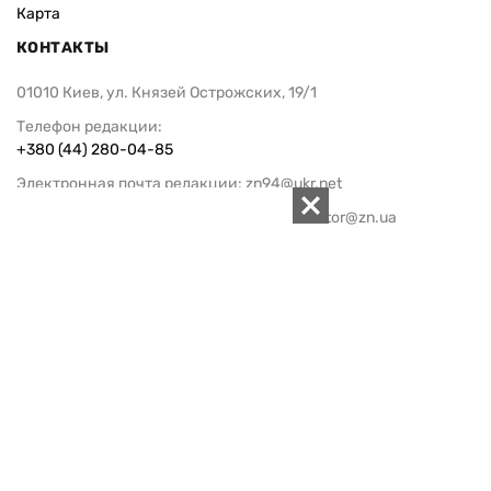
Карта
КОНТАКТЫ
01010 Киев, ул. Князей Острожских, 19/1
Телефон редакции:
+380 (44) 280-04-85
Электронная почта редакции:
zn94@ukr.net
Электронная почта службы новостей:
editor@zn.ua
СОЦСЕТИ
ПОДДЕРЖАТЬ ZN.UA
Поддержать независимую
журналистику!
ЗЕРКАЛО НЕДЕЛИ