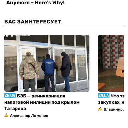
ВАС ЗАИНТЕРЕСУЕТ
БЭБ — реинкарнация
Что та
налоговой милиции под крылом
закупках, н
Татарова
Владимир Д
Александр Леменов