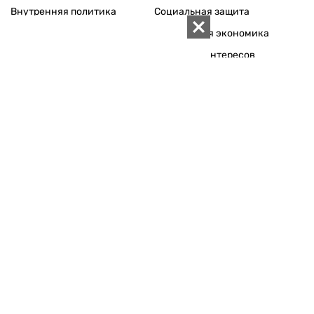
Внутренняя политика
Социальная защита
Международная политика
Зарубежная экономика
Макроуровень
Конфликт интересов
Энергорынок
Экономическая
безопасность
Приватизация
Персоналии
Экономика регионов
Социум
Наука
История
Технологии
Круг семьи
Среда обитания
Туризм
Церковь
Собственность
Культура
Использование материалов «ZN.UA» разрешается при
условии ссылки на «ZN.UA».
Для интернет-изданий обязательна прямая, открытая для