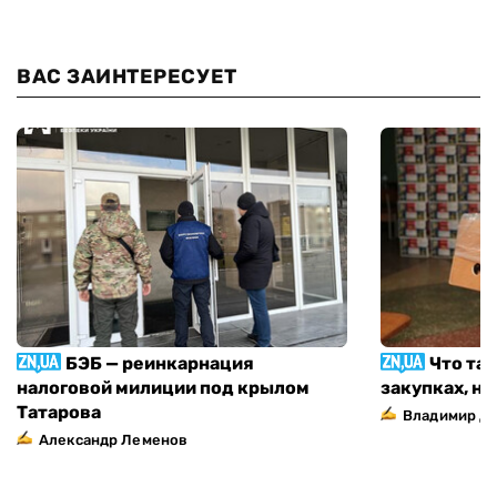
ВАС ЗАИНТЕРЕСУЕТ
БЭБ — реинкарнация
Что та
налоговой милиции под крылом
закупках, н
Татарова
Владимир Д
Александр Леменов