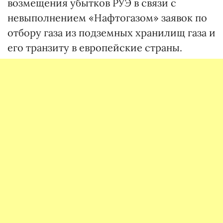
возмещения убытков РУЭ в связи с
невыполнением «Нафтогазом» заявок по
отбору газа из подземных хранилищ газа и
его транзиту в европейские страны.