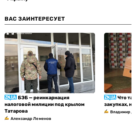
ВАС ЗАИНТЕРЕСУЕТ
БЭБ — реинкарнация
Что та
налоговой милиции под крылом
закупках, н
Татарова
Владимир Д
Александр Леменов