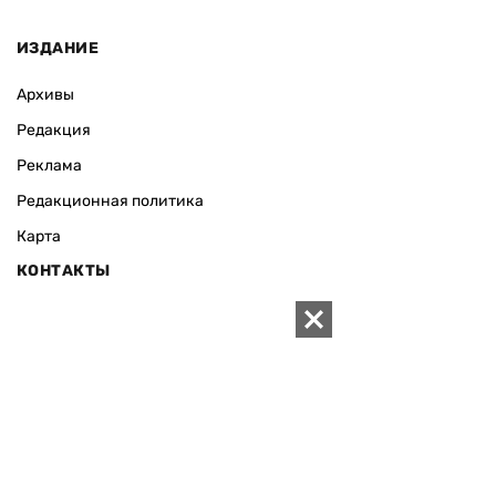
ИЗДАНИЕ
Архивы
Редакция
Реклама
Редакционная политика
Карта
КОНТАКТЫ
01010 Киев, ул. Князей Острожских, 19/1
Телефон редакции:
+380 (44) 280-04-85
Электронная почта редакции:
zn94@ukr.net
Электронная почта службы новостей:
editor@zn.ua
СОЦСЕТИ