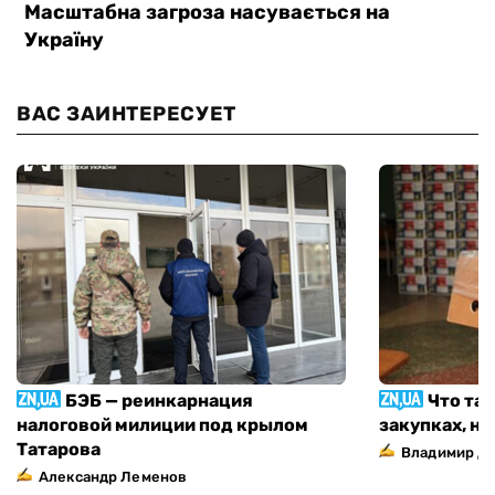
ВАС ЗАИНТЕРЕСУЕТ
БЭБ — реинкарнация
Что та
налоговой милиции под крылом
закупках, н
Татарова
Владимир Д
Александр Леменов