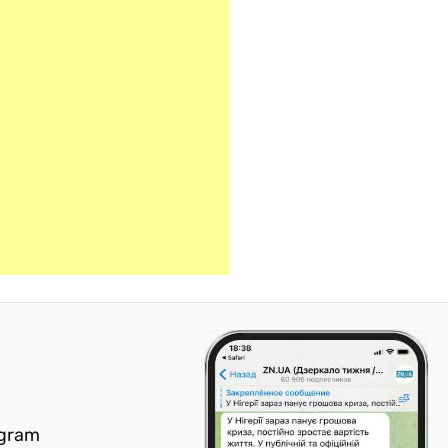
egram