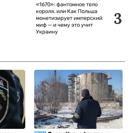
«1670»: фантомное тело
короля, или Как Польша
3
монетизирует имперский
миф — и чему это учит
Украину