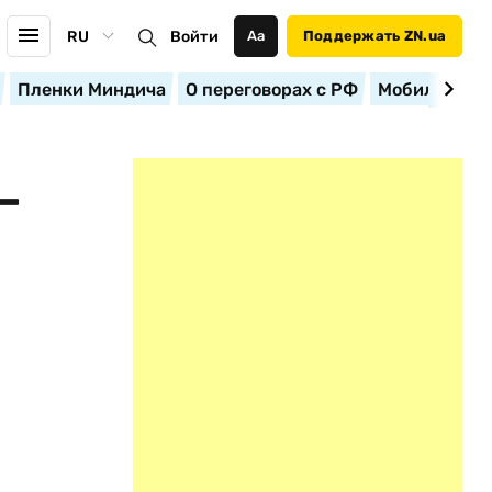
RU
Войти
Аа
Поддержать ZN.ua
Пленки Миндича
О переговорах с РФ
Мобилизация
—