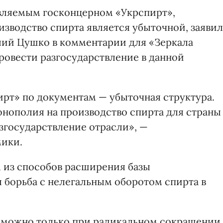
авляемым госконцерном «Укрспирт»,
изводство спирта является убыточной, заявил
ий Цушко в комментарии для «Зеркала
ровести разгосударствление в данной
рт» по документам — убыточная структура.
нополия на производство спирта для страны
згосударствление отрасли», —
ики.
м из способов расширения базы
 борьба с нелегальным оборотом спирта в
 можно только при радикальном сокращении