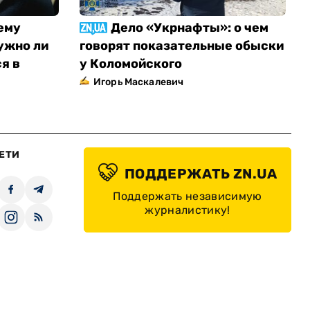
ему
Дело «Укрнафты»: о чем
ужно ли
говорят показательные обыски
я в
у Коломойского
Игорь Маскалевич
ЕТИ
ПОДДЕРЖАТЬ ZN.UA
Поддержать независимую
журналистику!