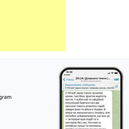
egram