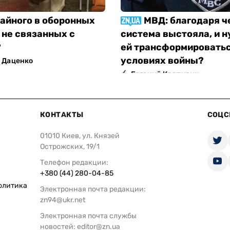
тайного в оборонных
МВД: благодаря ч
 не связанных с
система выстояла, и н
?
ей трансформироватьс
условиях войны?
 Даценко
Евгений Крапивин
КОНТАКТЫ
СОЦС
01010 Киев, ул. Князей
Острожских, 19/1
Телефон редакции:
+380 (44) 280-04-85
олитика
Электронная почта редакции:
zn94@ukr.net
Электронная почта службы
новостей:
editor@zn.ua