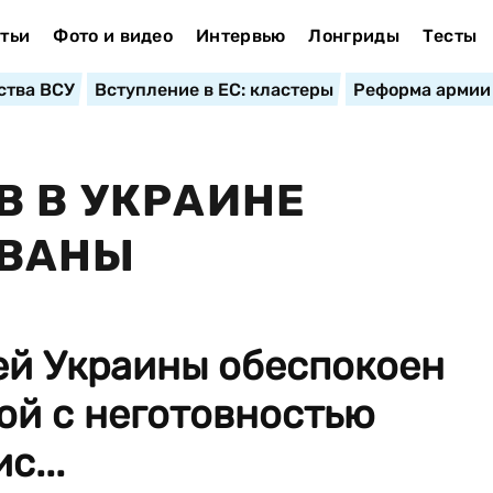
тьи
Фото и видео
Интервью
Лонгриды
Тесты
ства ВСУ
Вступление в ЕС: кластеры
Реформа армии
В В УКРАИНЕ
ОВАНЫ
ей Украины обеспокоен
ой с неготовностью
с...