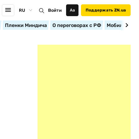
RU
Войти
Аа
Поддержать ZN.ua
Пленки Миндича
О переговорах с РФ
Мобилизация