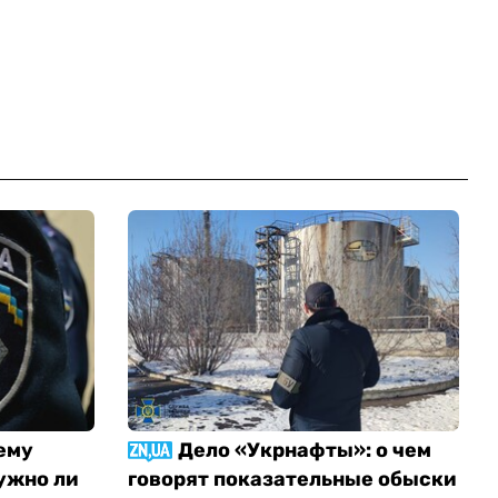
ему
Дело «Укрнафты»: о чем
ужно ли
говорят показательные обыски