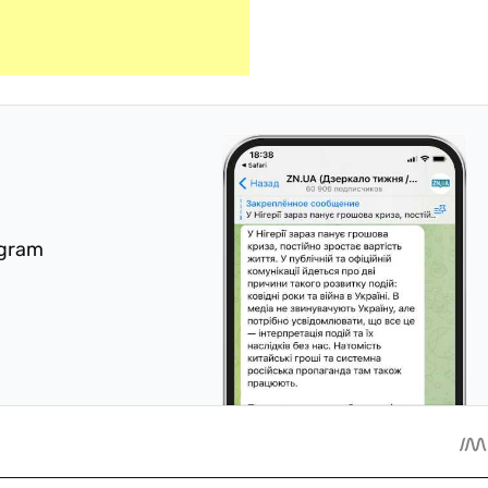
egram